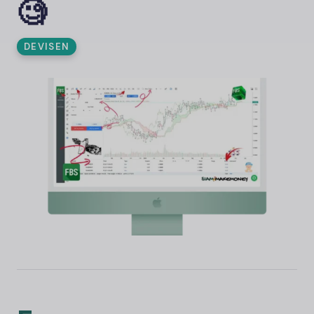
🧐
DEVISEN