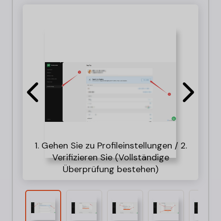
Es g
1. Gehen Sie zu Profileinstellungen / 2.
Lad
Sie
das
W
Verifizieren Sie (Vollständige
Aus
Ihr
d
D
Überprüfung bestehen)
möc