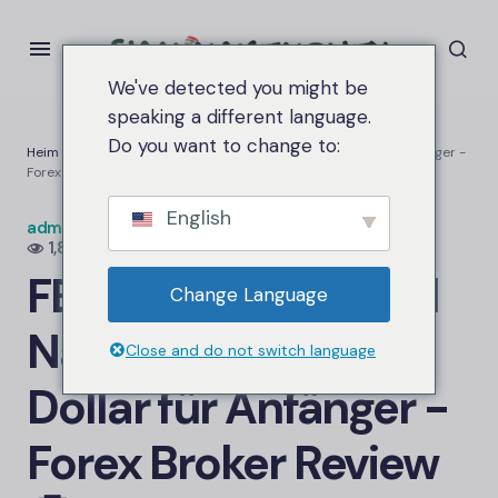
We've detected you might be
speaking a different language.
Do you want to change to:
Heim
FBS startet Vor- und Nachteile von 5 US-Dollar für Anfänger -
Forex Broker Review
English
admin.siammakemoney
An
März 2, 2026
1,8K Ansichten
FBS
startet Vor- und
Change Language
Nachteile von 5 US-
Close and do not switch language
Dollar für Anfänger -
Forex Broker Review