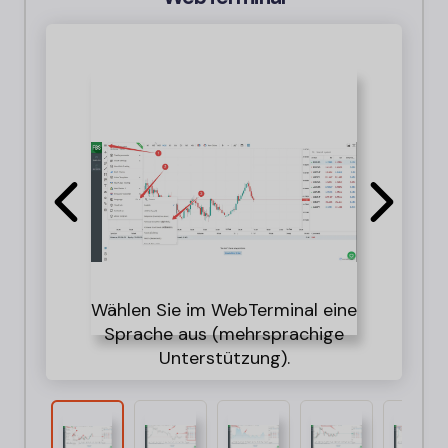
Wählen Sie im WebTerminal eine
Sprache aus (mehrsprachige
(I
Wä
an
H
Unterstützung).