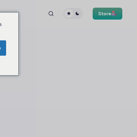
Store
.
e