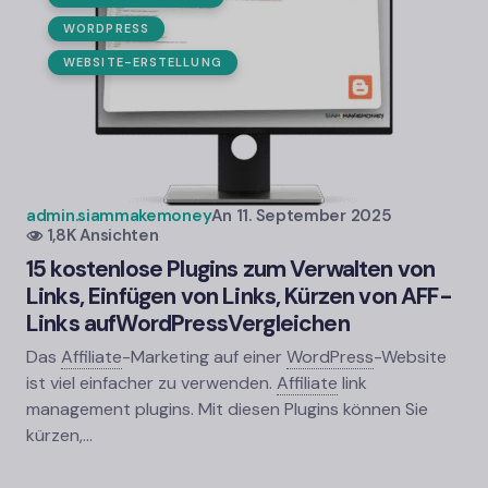
WORDPRESS
WEBSITE-ERSTELLUNG
admin.siammakemoney
An
11. September 2025
1,8K Ansichten
15 kostenlose Plugins zum Verwalten von
Links, Einfügen von Links, Kürzen von AFF-
Links auf
WordPress
Vergleichen
Das
Affiliate
-
Marketing auf einer
WordPress
-
Website
ist viel einfacher zu verwenden.
Affiliate
link
management plugins. Mit diesen Plugins können Sie
kürzen,…