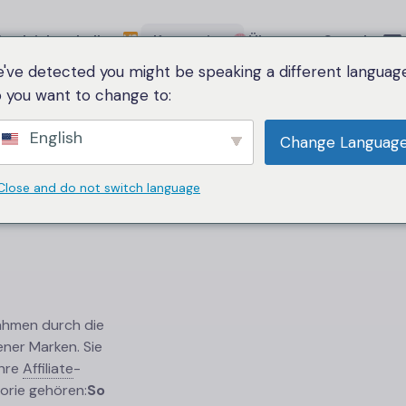
ergleichstabelle
Kategorie
Über uns
Sprache
've detected you might be speaking a different language
 you want to change to:
English
Change Languag
Close and do not switch language
nahmen durch die
ner Marken. Sie
hre
Affiliate
-
orie gehören:
So