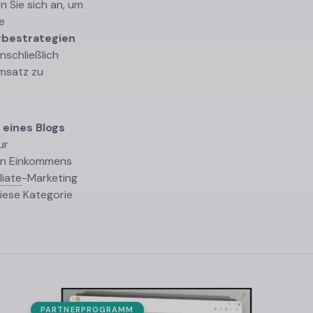
n Sie sich an, um
e
bestrategien
einschließlich
msatz zu
 eines Blogs
ur
ven Einkommens
liate
-
Marketing
iese Kategorie
PARTNERPROGRAMM