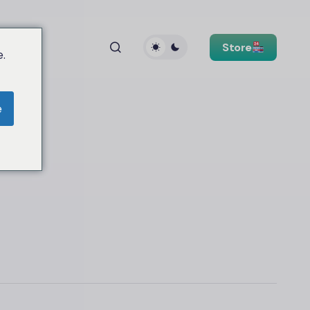
Store
.
e