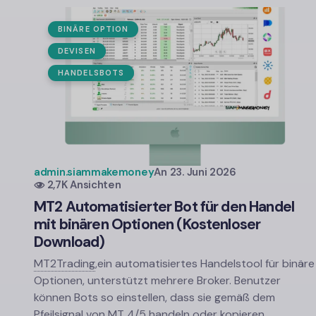
BINÄRE OPTION
DEVISEN
HANDELSBOTS
admin.siammakemoney
An
23. Juni 2026
2,7K Ansichten
MT2 Automatisierter Bot für den Handel
mit binären Optionen (Kostenloser
Download)
MT2Trading
,
ein automatisiertes Handelstool für binäre
Optionen, unterstützt mehrere Broker. Benutzer
können Bots so einstellen, dass sie gemäß dem
Pfeilsignal von MT 4/5 handeln oder kopieren…