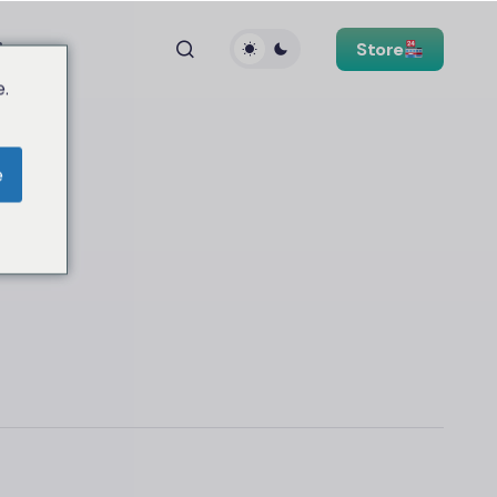
Store
.
e