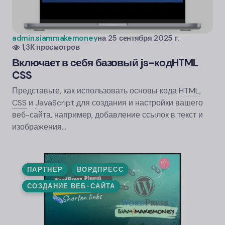
admin.siammakemoney
на
25 сентября 2025 г.
1,3К просмотров
Включает в себя базовый js-код
HTML
CSS
Представьте, как использовать основы кода
HTML
,
CSS
и
JavaScript
для создания и настройки вашего
веб-сайта, например, добавление ссылок в текст и
изображения…
ПАРТНЕР
ВОРДПРЕСС
СОЗДАНИЕ ВЕБ-САЙТА