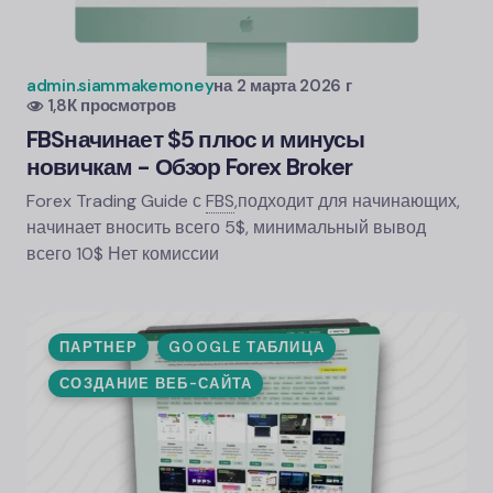
admin.siammakemoney
на
2 марта 2026 г
1,8К просмотров
FBS
начинает $5 плюс и минусы
новичкам - Обзор Forex Broker
Forex Trading Guide с
FBS
,
подходит для начинающих,
начинает вносить всего 5$, минимальный вывод
всего 10$ Нет комиссии
ПАРТНЕР
GOOGLE ТАБЛИЦА
СОЗДАНИЕ ВЕБ-САЙТА