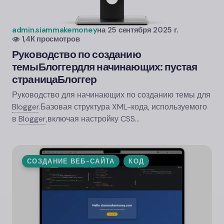
admin.siammakemoney
на
25 сентября 2025 г.
1,4К просмотров
Руководство по созданию
темы
Блоггер
для начинающих: пустая
страница
Блоггер
Руководство для начинающих по созданию темы для
Blogger
.
Базовая структура XML-кода, используемого
в
Blogger
,
включая настройку CSS…
СОЗДАНИЕ ВЕБ-САЙТА
КОД