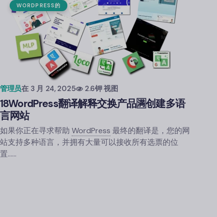
WORDPRESS
的
管理员
在
3 月 24, 2025
2.6钾 视图
18
WordPress
翻译解释交换产品🈵创建多语
言网站
如果你正在寻求帮助
WordPress
最终的翻译是，您的网
站支持多种语言，并拥有大量可以接收所有选票的位
置……