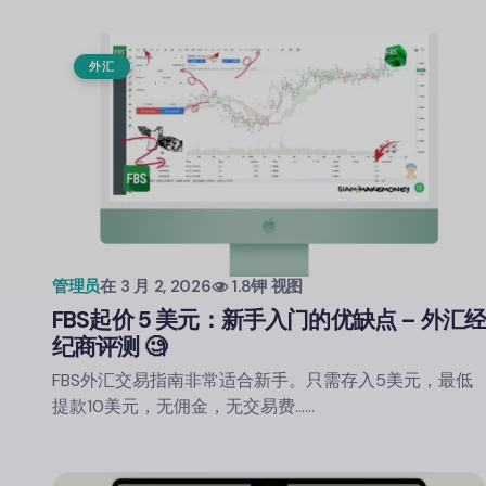
外汇
管理员
在
3 月 2, 2026
1.8钾 视图
FBS
起价 5 美元：新手入门的优缺点 – 外汇
纪商评测 🧐
FBS外汇交易指南非常适合新手。只需存入5美元，最低
提款10美元，无佣金，无交易费……