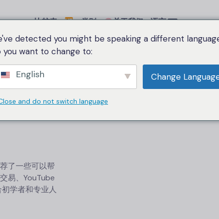
比较表
类别
关于我们
语言
've detected you might be speaking a different language
 you want to change to:
English
Change Languag
Close and do not switch language
荐了一些可以帮
、YouTube
适合初学者和专业人