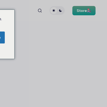
Store
.
e