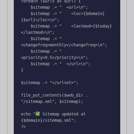
foreach ($urls as $url) {

    $sitemap .= "  <url>\n";

    $sitemap .= "    <loc>{$domain}
{$url}</loc>\n";

    $sitemap .= "    <lastmod>{$today}
</lastmod>\n";

    $sitemap .= "    
<changefreq>monthly</changefreq>\n";

    $sitemap .= "    
<priority>0.5</priority>\n";

    $sitemap .= "  </url>\n";

}

$sitemap .= "</urlset>";

file_put_contents($web_dir . 
"/sitemap.xml", $sitemap);

echo "
 Sitemap updated at 
{$domain}/sitemap.xml";
