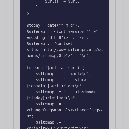
        $urls[] = $url;

    }

}

$today = date("Y-m-d");

$sitemap = '<?xml version="1.0" 
encoding="UTF-8"?>' . "\n";

$sitemap .= '<urlset 
xmlns="http://www.sitemaps.org/sc
hemas/sitemap/0.9">' . "\n";

foreach ($urls as $url) {

    $sitemap .= "  <url>\n";

    $sitemap .= "    <loc>
{$domain}{$url}</loc>\n";

    $sitemap .= "    <lastmod>
{$today}</lastmod>\n";

    $sitemap .= "    
<changefreq>monthly</changefreq>\
n";

    $sitemap .= "    
<priority>0.5</priority>\n";
