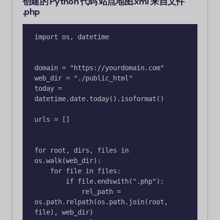
创建的 Python 代码
站点地图.xml
来自文件
.php
import os, datetime

domain = "https://yourdomain.com"

web_dir = "./public_html" 

today = 
datetime.date.today().isoformat()

urls = []

for root, dirs, files in 
os.walk(web_dir):

    for file in files:

        if file.endswith(".php"):

            rel_path = 
os.path.relpath(os.path.join(root, 
file), web_dir)
