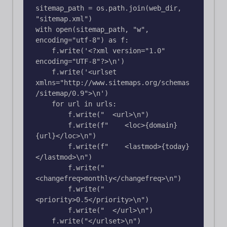
sitemap_path = os.path.join(web_dir, 
"sitemap.xml")

with open(sitemap_path, "w", 
encoding="utf-8") as f:

    f.write('<?xml version="1.0" 
encoding="UTF-8"?>\n')

    f.write('<urlset 
xmlns="http://www.sitemaps.org/schemas
/sitemap/0.9">\n')

    for url in urls:

        f.write("  <url>\n")

        f.write(f"    <loc>{domain}
{url}</loc>\n")

        f.write(f"    <lastmod>{today}
</lastmod>\n")

        f.write("    
<changefreq>monthly</changefreq>\n")

        f.write("    
<priority>0.5</priority>\n")

        f.write("  </url>\n")

    f.write("</urlset>\n")
