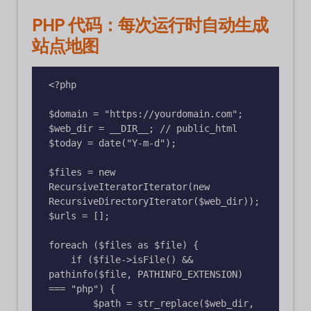
PHP 代码：每次运行时自动生成
站点地图
<?php

$domain = "https://yourdomain.com";

$web_dir = __DIR__; // public_html

$today = date("Y-m-d");

$files = new 
RecursiveIteratorIterator(new 
RecursiveDirectoryIterator($web_dir));

$urls = [];

foreach ($files as $file) {

    if ($file->isFile() && 
pathinfo($file, PATHINFO_EXTENSION) 
=== "php") {

        $path = str_replace($web_dir, 