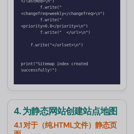
</lastmod>\n")

        f.write("    
<changefreq>weekly</changefreq>\n")

        f.write("    
<priority>0.8</priority>\n")

        f.write("  </url>\n")

    f.write("</urlset>\n")

print("Sitemap index created 
successfully!")

4. 为静态网站创建站点地图
4.1 对于（纯.HTML文件）静态页