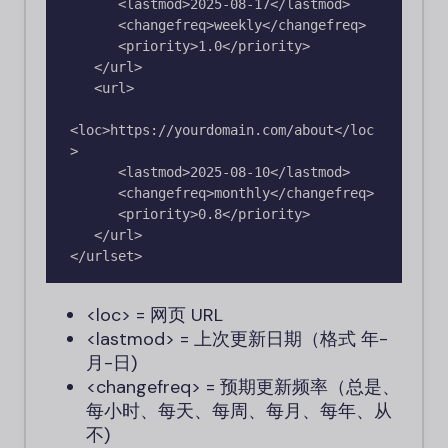
      <lastmod>2025-08-17</lastmod>

      <changefreq>weekly</changefreq>

      <priority>1.0</priority>

   </url>

   <url>

<loc>https://yourdomain.com/about</loc
>

      <lastmod>2025-08-10</lastmod>

      <changefreq>monthly</changefreq>

      <priority>0.8</priority>

   </url>

<loc>
= 网页 URL
<lastmod>
= 上次更新日期（格式
年-
月-日
)
<changefreq>
= 预期更新频率（
总是、
每小时、每天、每周、每月、每年、从
不
)