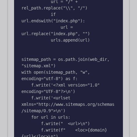
            url = "/" + 
rel_path.replace("\\", "/")

            if 
url.endswith("index.php"):

                url = 
url.replace("index.php", "")

            urls.append(url)

sitemap_path = os.path.join(web_dir, 
"sitemap.xml")

with open(sitemap_path, "w", 
encoding="utf-8") as f:

    f.write('<?xml version="1.0" 
encoding="UTF-8"?>\n')

    f.write('<urlset 
xmlns="http://www.sitemaps.org/schemas
/sitemap/0.9">\n')

    for url in urls:

        f.write("  <url>\n")

        f.write(f"    <loc>{domain}
{url}</loc>\n")
