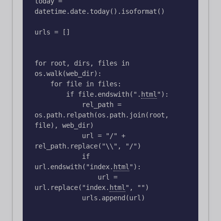
today = 
datetime.date.today().isoformat()

urls = []

for root, dirs, files in 
os.walk(web_dir):

    for file in files:

        if file.endswith("
.
html
"
):

            rel_path = 
os.path.relpath(os.path.join(root, 
file), web_dir)

            url = "/" + 
rel_path.replace("\\", "/")

            if 
url.endswith("index
.
html
"
):

                url = 
url.replace("index
.
html
"
, "") 

            urls.append(url)
