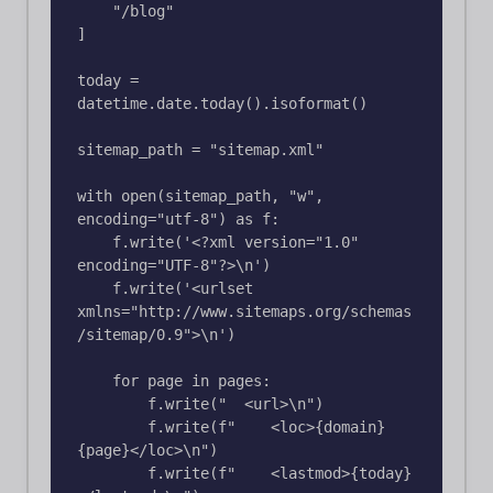
    "/blog"

]

today = 
datetime.date.today().isoformat()

sitemap_path = "sitemap.xml"

with open(sitemap_path, "w", 
encoding="utf-8") as f:

    f.write('<?xml version="1.0" 
encoding="UTF-8"?>\n')

    f.write('<urlset 
xmlns="http://www.sitemaps.org/schemas
/sitemap/0.9">\n')

    for page in pages:

        f.write("  <url>\n")

        f.write(f"    <loc>{domain}
{page}</loc>\n")

        f.write(f"    <lastmod>{today}