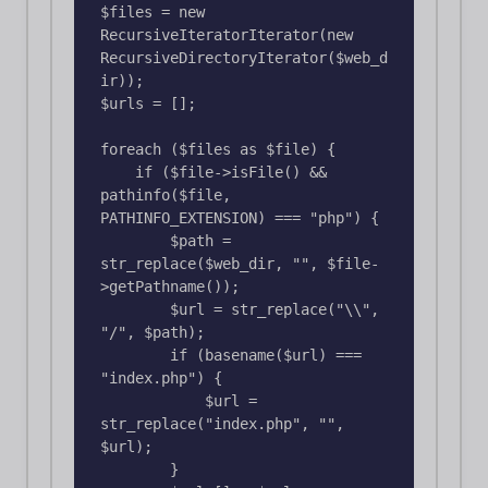
$files = new 
RecursiveIteratorIterator(new 
RecursiveDirectoryIterator($web_d
ir));

$urls = [];

foreach ($files as $file) {

    if ($file->isFile() && 
pathinfo($file, 
PATHINFO_EXTENSION) === "php") {

        $path = 
str_replace($web_dir, "", $file-
>getPathname());

        $url = str_replace("\\", 
"/", $path);

        if (basename($url) === 
"index.php") {

            $url = 
str_replace("index.php", "", 
$url);

        }
