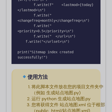
        f.write(f"    <lastmod>{today}
</lastmod>\n")

        f.write("    
<changefreq>monthly</changefreq>\n")

        f.write("    
<priority>0.5</priority>\n")

        f.write("  </url>\n")

    f.write("</urlset>\n")

print("Sitemap index created 
successfully!")
使用方法
将此脚本文件放在您的项目文件夹中
（例如
生成站点地图.py
)
运行
python 生成站点地图.py
您将获得文件
站点地图.xml
位于根部
（
public_html/站点地图.xml
)