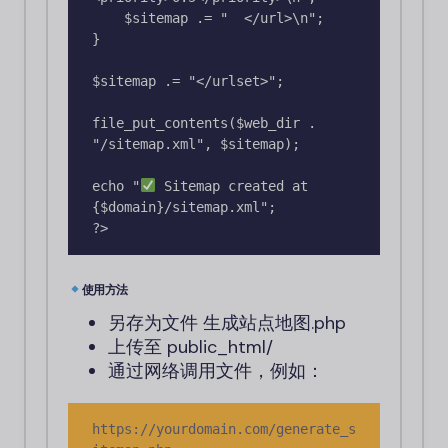
    $sitemap .= "  </url>\n";

}

$sitemap .= "</urlset>";

file_put_contents($web_dir . 
"/sitemap.xml", $sitemap);

echo "
 Sitemap created at 
{$domain}/sitemap.xml";

使用方法
另存为文件
生成站点地图.php
上传至
public_html/
通过网络调用文件，例如：
https://yourdomain.com/generate_s