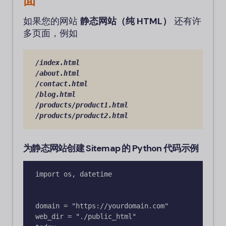
面
如果您的网站
静态网站（纯 HTML）
还有许
多页面，例如
/index
.html 
/about
.html 
/contact
.html 
/blog
.html 
/products/product1
.html 
/products/product2
.html
为静态网站创建 Sitemap 的 Python 代码示例
import os, datetime

domain = "https://yourdomain.com"

web_dir = "./public_html"  
