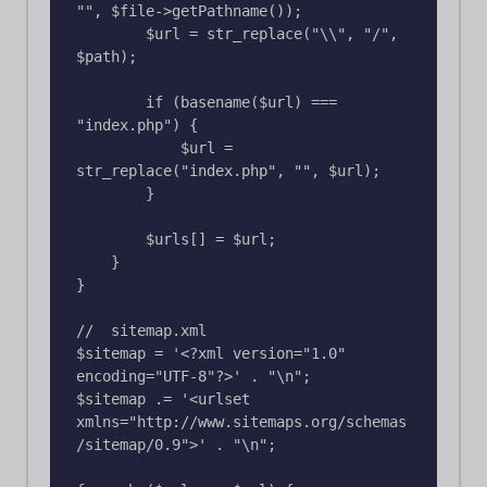
"", $file->getPathname());

        $url = str_replace("\\", "/", 
$path);

        if (basename($url) === 
"index.php") {

            $url = 
str_replace("index.php", "", $url);

        }

        $urls[] = $url;

    }

}

//  sitemap.xml

$sitemap = '<?xml version="1.0" 
encoding="UTF-8"?>' . "\n";

$sitemap .= '<urlset 
xmlns="http://www.sitemaps.org/schemas
/sitemap/0.9">' . "\n";
