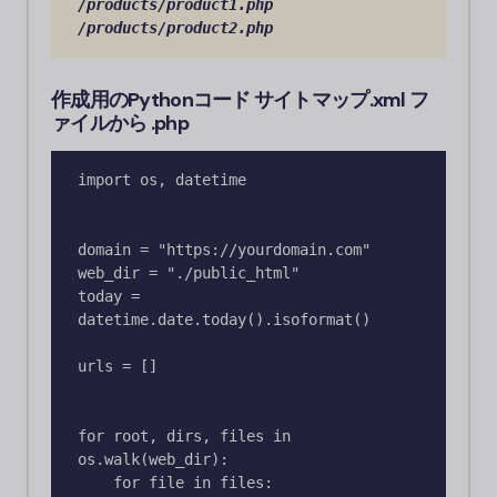
/products/product1.php

/products/product2.php
作成用のPythonコード
サイトマップ.xml
フ
ァイルから
.php
import os, datetime

domain = "https://yourdomain.com"

web_dir = "./public_html" 

today = 
datetime.date.today().isoformat()

urls = []

for root, dirs, files in 
os.walk(web_dir):

    for file in files:
