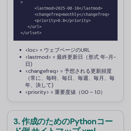
>

      <lastmod>2025-08-10</lastmod>

      <changefreq>monthly</changefreq>

      <priority>0.8</priority>

   </url>

<loc>
= ウェブページのURL
<lastmod>
= 最終更新日（形式
年-月-
日
)
<changefreq>
= 予想される更新頻度
（
常に、毎時、毎日、毎週、毎月、毎
年、決して
)
<priority>
= 重要度値（0.0 – 1.0）
3. 作成のためのPythonコー