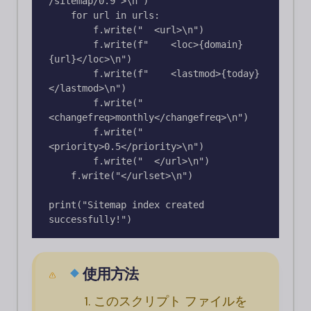
/sitemap/0.9">\n')

    for url in urls:

        f.write("  <url>\n")

        f.write(f"    <loc>{domain}
{url}</loc>\n")

        f.write(f"    <lastmod>{today}
</lastmod>\n")

        f.write("    
<changefreq>monthly</changefreq>\n")

        f.write("    
<priority>0.5</priority>\n")

        f.write("  </url>\n")

    f.write("</urlset>\n")

print("Sitemap index created 
successfully!")
使用方法
このスクリプト ファイルを