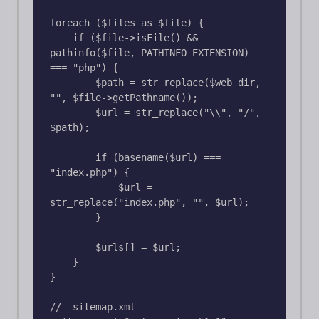
foreach ($files as $file) {

    if ($file->isFile() && 
pathinfo($file, PATHINFO_EXTENSION) 
=== "php") {

        $path = str_replace($web_dir, 
"", $file->getPathname());

        $url = str_replace("\\", "/", 
$path);

        if (basename($url) === 
"index.php") {

            $url = 
str_replace("index.php", "", $url);

        }

        $urls[] = $url;

    }

}

//  sitemap.xml
