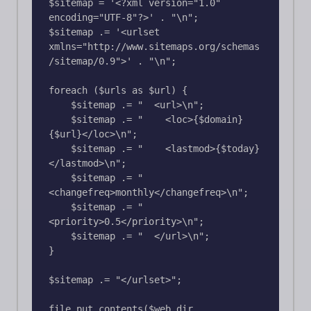
$sitemap = '<?xml version="1.0" 
encoding="UTF-8"?>' . "\n";

$sitemap .= '<urlset 
xmlns="http://www.sitemaps.org/schemas
/sitemap/0.9">' . "\n";

foreach ($urls as $url) {

    $sitemap .= "  <url>\n";

    $sitemap .= "    <loc>{$domain}
{$url}</loc>\n";

    $sitemap .= "    <lastmod>{$today}
</lastmod>\n";

    $sitemap .= "    
<changefreq>monthly</changefreq>\n";

    $sitemap .= "    
<priority>0.5</priority>\n";

    $sitemap .= "  </url>\n";

}

$sitemap .= "</urlset>";

file_put_contents($web_dir . 