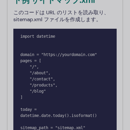
ド例
サイトマップ.xml
このコードは URL のリストを読み取り、
sitemap.xml ファイルを作成します。
import datetime

domain = "https://yourdomain.com"

pages = [

    "/", 

    "/about", 

    "/contact", 

    "/products", 

    "/blog"

]

today = 
datetime.date.today().isoformat()

sitemap_path = "sitemap.xml"
