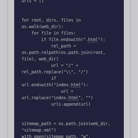
urls = []

for root, dirs, files in 
os.walk(web_dir):

    for file in files:

        if file.endswith("
.
html
"
):

            rel_path = 
os.path.relpath(os.path.join(root, 
file), web_dir)

            url = "/" + 
rel_path.replace("\\", "/")

            if 
url.endswith("index
.
html
"
):

                url = 
url.replace("index
.
html
"
, "") 

            urls.append(url)

sitemap_path = os.path.join(web_dir, 
"sitemap.xml")

with open(sitemap_path, "w", 