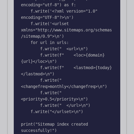
encoding="utf-8") as f:

    f.write('<?xml version="1.0" 
encoding="UTF-8"?>\n')

    f.write('<urlset 
xmlns="http://www.sitemaps.org/schemas
/sitemap/0.9">\n')

    for url in urls:

        f.write("  <url>\n")

        f.write(f"    <loc>{domain}
{url}</loc>\n")

        f.write(f"    <lastmod>{today}
</lastmod>\n")

        f.write("    
<changefreq>monthly</changefreq>\n")

        f.write("    
<priority>0.5</priority>\n")

        f.write("  </url>\n")

    f.write("</urlset>\n")

print("Sitemap index created 
successfully!")