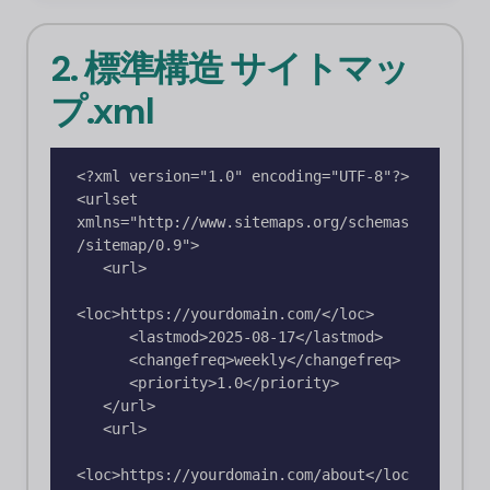
2. 標準構造
サイトマッ
プ.xml
<?xml version="1.0" encoding="UTF-8"?>

<urlset 
xmlns="http://www.sitemaps.org/schemas
/sitemap/0.9">

   <url>

<loc>https://yourdomain.com/</loc>

      <lastmod>2025-08-17</lastmod>

      <changefreq>weekly</changefreq>

      <priority>1.0</priority>

   </url>

   <url>

<loc>https://yourdomain.com/about</loc