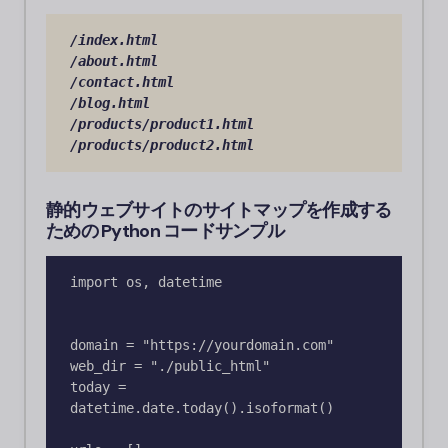
/index
.html 
/about
.html 
/contact
.html 
/blog
.html 
/products/product1
.html 
/products/product2
.html
静的ウェブサイトのサイトマップを作成する
ための Python コードサンプル
import os, datetime

domain = "https://yourdomain.com"

web_dir = "./public_html"  

today = 
datetime.date.today().isoformat()
