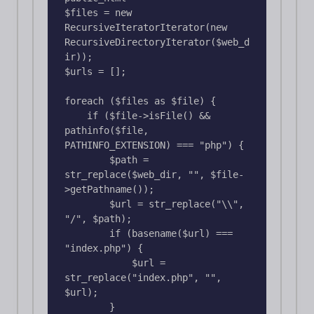
$files = new 
RecursiveIteratorIterator(new 
RecursiveDirectoryIterator($web_d
ir));

$urls = [];

foreach ($files as $file) {

    if ($file->isFile() && 
pathinfo($file, 
PATHINFO_EXTENSION) === "php") {

        $path = 
str_replace($web_dir, "", $file-
>getPathname());

        $url = str_replace("\\", 
"/", $path);

        if (basename($url) === 
"index.php") {

            $url = 
str_replace("index.php", "", 
$url);

        }
