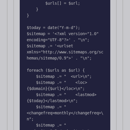
        $urls[] = $url;

    }

}

$today = date("Y-m-d");

$sitemap = '<?xml version="1.0" 
encoding="UTF-8"?>' . "\n";

$sitemap .= '<urlset 
xmlns="http://www.sitemaps.org/sc
hemas/sitemap/0.9">' . "\n";

foreach ($urls as $url) {

    $sitemap .= "  <url>\n";

    $sitemap .= "    <loc>
{$domain}{$url}</loc>\n";

    $sitemap .= "    <lastmod>
{$today}</lastmod>\n";

    $sitemap .= "    
<changefreq>monthly</changefreq>\
n";

    $sitemap .= "    