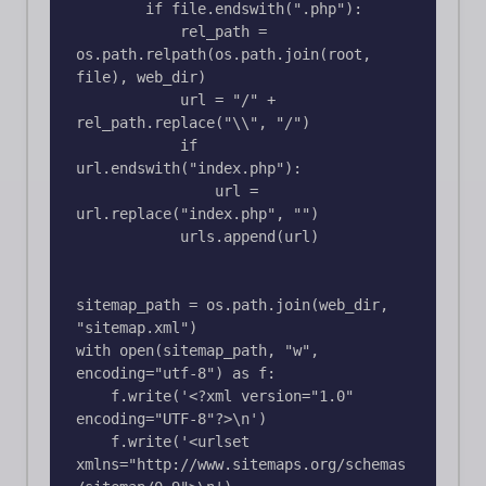
        if file.endswith(".php"):

            rel_path = 
os.path.relpath(os.path.join(root, 
file), web_dir)

            url = "/" + 
rel_path.replace("\\", "/")

            if 
url.endswith("index.php"):

                url = 
url.replace("index.php", "")

            urls.append(url)

sitemap_path = os.path.join(web_dir, 
"sitemap.xml")

with open(sitemap_path, "w", 
encoding="utf-8") as f:

    f.write('<?xml version="1.0" 
encoding="UTF-8"?>\n')

    f.write('<urlset 
xmlns="http://www.sitemaps.org/schemas