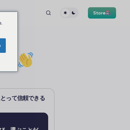
Store
.
e
ey
人にとって信頼できる