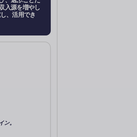
び、選ぶことだ
収入源を増やし
究し、活用でき
イン。