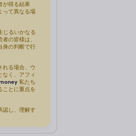
者が得る結果
よって異なる場
生じるいかなる
読者の皆様は、
自身の判断で行
される場合、ウ
となく、アフィ
money
私たち
ることに重点を
承認し、理解す