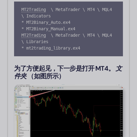
MT2Trading
\ MetaTrader \ MT4 \ MQL4 
\ Indicators

* MT2Binary_Auto.ex4

* MT2Binary_Manual.ex4
MT2Trading
\ MetaTrader \ MT4 \ MQL4 
\ Libraries

为了方便起见，下一步是打开 MT4。
文
件夹
（如图所示）