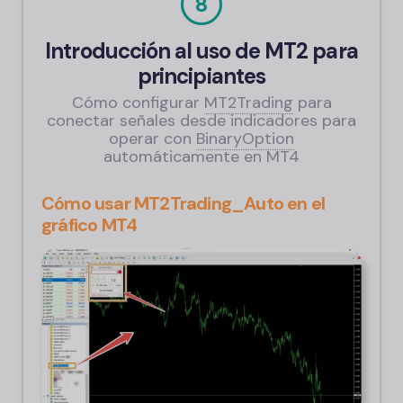
8
Introducción al uso de MT2 para
principiantes
Cómo configurar
MT2Trading
para
conectar señales desde indicadores para
operar con
BinaryOption
automáticamente en MT4
Cómo usar MT2Trading_Auto en el
gráfico MT4