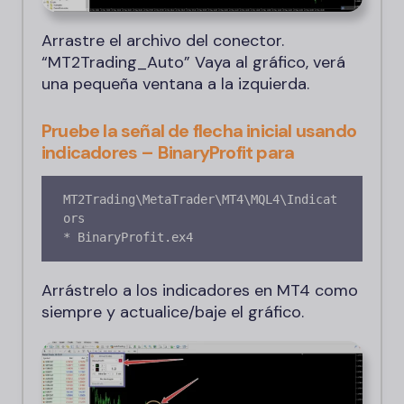
Arrastre el archivo del conector.
“MT2Trading_Auto” Vaya al gráfico, verá
una pequeña ventana a la izquierda.
Pruebe la señal de flecha inicial usando
indicadores – BinaryProfit para
MT2Trading\MetaTrader\MT4\MQL4\Indicat
ors

* BinaryProfit.ex4
Arrástrelo a los indicadores en MT4 como
siempre y actualice/baje el gráfico.