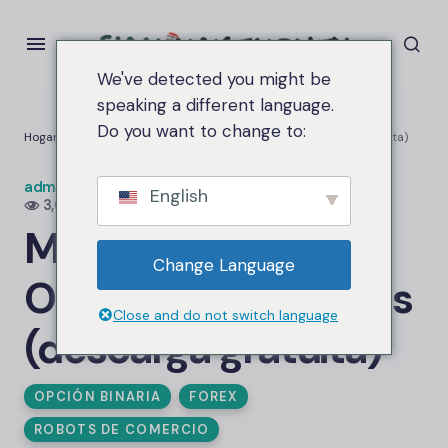
We've detected you might be
speaking a different language.
Do you want to change to:
Hogar
MT2 Auto Binary Options Trading Bots (descarga gratuita)
administrador.siammakemoney
en
Junio 23, 2026
English
3,0K puntos de vista
MT2 Auto Binary
Change Language
Options Trading Bots
Close and do not switch language
(descarga gratuita)
OPCIÓN BINARIA
FOREX
ROBOTS DE COMERCIO