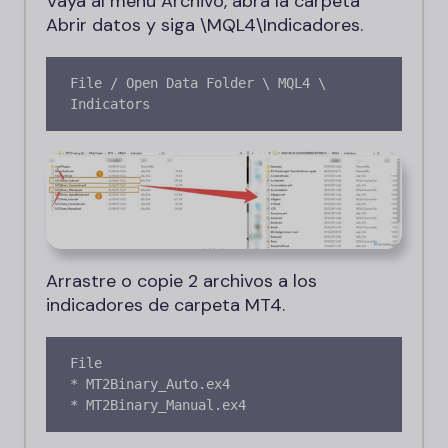
Vaya al menú Archivo, abra la carpeta
Abrir datos y siga \MQL4\Indicadores.
File / Open Data Folder \ MQL4 \ 
Indicators
Arrastre o copie 2 archivos a los
indicadores de carpeta MT4.
File

* MT2Binary_Auto.ex4

* MT2Binary_Manual.ex4