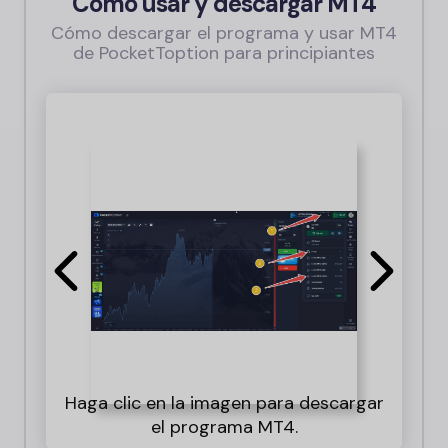
Cómo usar y descargar MT4
Cómo descargar el programa y usar MT4
de PocketToption para principiantes
Haga clic en la imagen para descargar
mu
el programa MT4.