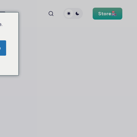
Store
.
e