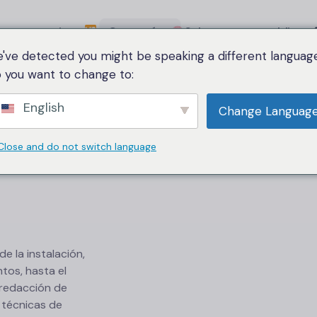
a comparativa
Categoría
Sobre nosotros
Idioma
've detected you might be speaking a different language
 you want to change to:
English
Change Languag
Close and do not switch language
de la instalación,
tos, hasta el
a redacción de
y técnicas de