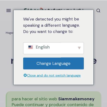
We've detected you might be
speaking a different language.
Do you want to change to:
Hogar
Descargo de responsabilidad de afiliado
Descargo de
English
responsabilidad de
Change Language
afiliado
Close and do not switch language
para hacer el sitio web
Siammakemoney
Puede continuar y producir contenido de