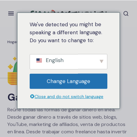
We've detected you might be
speaking a different language.
Do you want to change to:
Hogar
Ganar dinero en línea
English
Change Language
Ganar dinero en línea
Close and do not switch language
Reúne todas las formas de ganar dinero en línea.
Desde ganar dinero a través de sitios web, blogs,
YouTube, marketing de afiliados, venta de productos
en línea. Desde trabajar como freelance hasta invertir