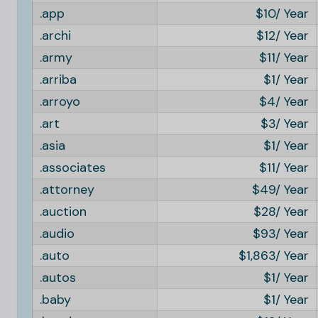
.app
10
.archi
12
.army
11
.arriba
1
.arroyo
4
.art
3
.asia
1
.associates
11
.attorney
49
.auction
28
.audio
93
.auto
1,863
.autos
1
.baby
1