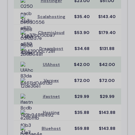
Hostinger
$23.00
$51.00
93
Scalahosting
$35.40
$143.40
91
Chemicloud
$53.90
$179.40
89
Dreamhost
$34.68
$131.88
87
UlAhost
$42.00
$42.00
85
Verpex
$72.00
$72.00
84
ifastnet
$29.99
$29.99
83
Hosting
$35.88
$143.88
82
Bluehost
$59.88
$143.88
80