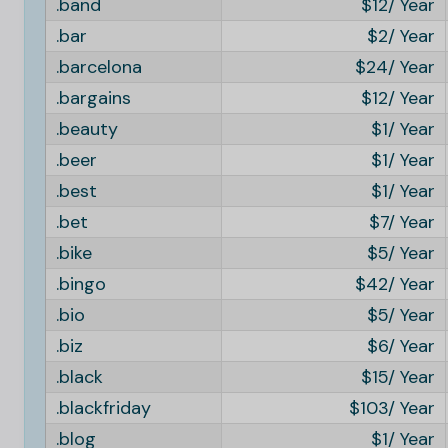
.band
12
.bar
2
.barcelona
24
.bargains
12
.beauty
1
.beer
1
.best
1
.bet
7
.bike
5
.bingo
42
.bio
5
.biz
6
.black
15
.blackfriday
103
.blog
1