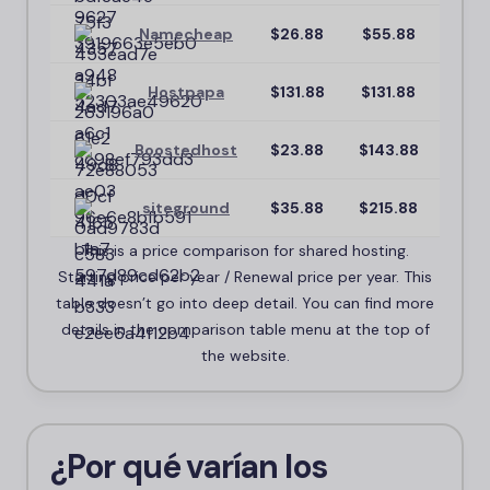
Namecheap
$26.88
$55.88
80
Hostpapa
$131.88
$131.88
80
Boostedhost
$23.88
$143.88
76
siteground
$35.88
$215.88
75
This is a price comparison for shared hosting.
Starting price per year / Renewal price per year. This
table doesn’t go into deep detail. You can find more
details in the comparison table menu at the top of
the website.
¿Por qué varían los