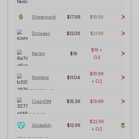
Siteground
$17.99
$19.99
Doteasy
$12.05
$21.99
$19 +
Netim
$19
0.2
$19.99
Nombre
$11.04
+ 0.2
CrazyDM
$15.39
$19.89
$22.99
Godaddy
$12.99
+ 0.2