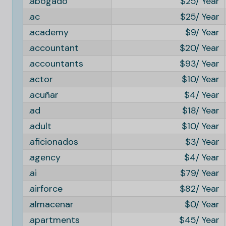
.abogado
25
.ac
25
.academy
9
.accountant
20
.accountants
93
.actor
10
.acuñar
4
.ad
18
.adult
10
.aficionados
3
.agency
4
.ai
79
.airforce
82
.almacenar
0
.apartments
45