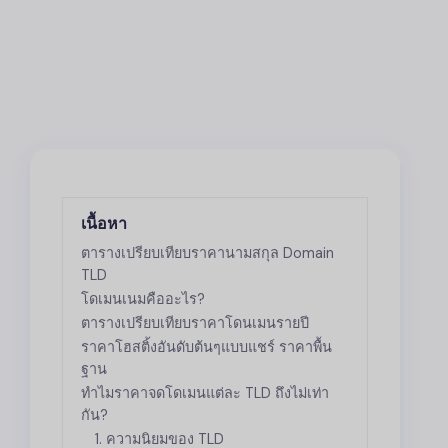
เนื้อหา
ตารางเปรียบเทียบราคานามสกุล Domain
TLD
โดเมนเนมคืออะไร?
ตารางเปรียบเทียบราคาโดนเมนรายปี
ราคาโฮสติ้งอันดับต้นๆแบบแชร์ ราคาพื้น
ฐาน
ทำไมราคาจดโดเมนแต่ละ TLD ถึงไม่เท่า
กัน?
1. ความนิยมของ TLD