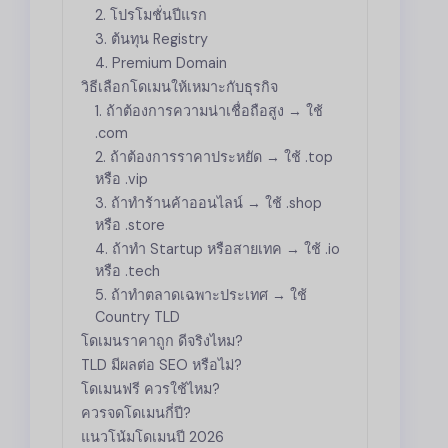
2. โปรโมชั่นปีแรก
3. ต้นทุน Registry
4. Premium Domain
วิธีเลือกโดเมนให้เหมาะกับธุรกิจ
1. ถ้าต้องการความน่าเชื่อถือสูง → ใช้
.com
2. ถ้าต้องการราคาประหยัด → ใช้ .top
หรือ .vip
3. ถ้าทำร้านค้าออนไลน์ → ใช้ .shop
หรือ .store
4. ถ้าทำ Startup หรือสายเทค → ใช้ .io
หรือ .tech
5. ถ้าทำตลาดเฉพาะประเทศ → ใช้
Country TLD
โดเมนราคาถูก ดีจริงไหม?
TLD มีผลต่อ
SEO
หรือไม่?
โดเมนฟรี ควรใช้ไหม?
ควรจดโดเมนกี่ปี?
แนวโน้มโดเมนปี 2026