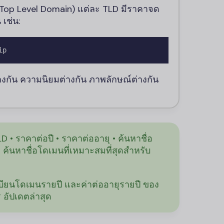
(Top Level Domain) แต่ละ TLD มีราคาจด
เช่น:
ip
งกัน ความนิยมต่างกัน ภาพลักษณ์ต่างกัน
• ราคาต่อปี • ราคาต่ออายุ • ค้นหาชื่อ
 • ค้นหาชื่อโดเมนที่เหมาะสมที่สุดสำหรับ
ยนโดเมนรายปี และค่าต่ออายุรายปี ของ
อัปเดตล่าสุด