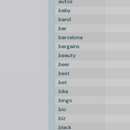
.autos
.baby
.band
.bar
.barcelona
.bargains
.beauty
.beer
.best
.bet
.bike
.bingo
.bio
.biz
.black