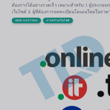
ต้องการได้อย่างรวดเร็ว เหมาะสำหรับ: 1. ผู้ประกอบ
เว็บไซต์ 3. ผู้ที่ต้องการจดทะเบียนโดเมนใหม่ในรา
WEB HOSTING
การสร้างเว็บไซต์