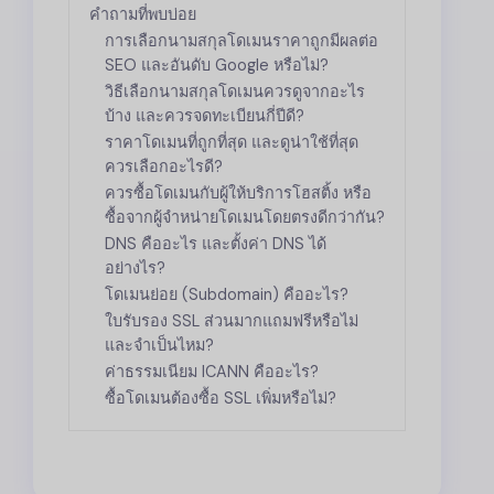
คำถามที่พบบ่อย
การเลือกนามสกุลโดเมนราคาถูกมีผลต่อ
SEO
และอันดับ Google หรือไม่?
วิธีเลือกนามสกุลโดเมนควรดูจากอะไร
บ้าง และควรจดทะเบียนกี่ปีดี?
ราคาโดเมนที่ถูกที่สุด และดูน่าใช้ที่สุด
ควรเลือกอะไรดี?
ควรซื้อโดเมนกับผู้ให้บริการโฮสติ้ง หรือ
ซื้อจากผู้จำหน่ายโดเมนโดยตรงดีกว่ากัน?
DNS คืออะไร และตั้งค่า DNS ได้
อย่างไร?
โดเมนย่อย (Subdomain) คืออะไร?
ใบรับรอง SSL ส่วนมากแถมฟรีหรือไม่
และจำเป็นไหม?
ค่าธรรมเนียม ICANN คืออะไร?
ซื้อโดเมนต้องซื้อ SSL เพิ่มหรือไม่?