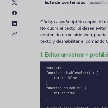
lista de contenidos
espectácu
Código
JavaScript
:
No copie el tex
No cubra el texto. Si desea evita
contenido en su sitio web, puede
texto y deshabilitar el comando Co
1. Evitar arrastrar + prohib
<script>

function disableselect(e) {

    return false;

}

function reEnable() {

    return true;

}
