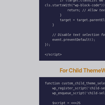
        if (target.classList && [...target.classList].some(cls => 
cls.startsWith("wp-block-code")))
            return; // 
Allow tex
        }

        target = target.parentElement;

    }

    // 
Disable text selection fo
    event.preventDefault();

});

</script>
For Child Theme
W
function custom_child_theme_sele
    wp_register_script('child-selection-handler', false);

    wp_enqueue_script('child-selection-handler');

    $script = <<<JS
