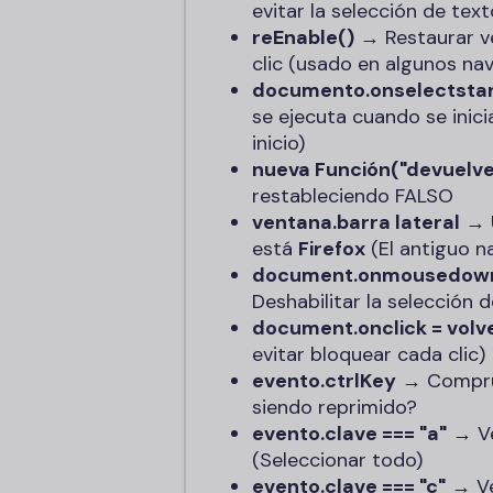
evitar la selección de text
reEnable()
→ Restaurar
v
clic (usado en algunos na
documento.onselectsta
se ejecuta cuando se inici
inicio
)
nueva Función("devuelve 
restableciendo
FALSO
ventana.barra lateral
→ Ú
está
Firefox
(El antiguo n
document.onmousedown =
Deshabilitar la selección
document.onclick = volver
evitar bloquear cada clic)
evento.ctrlKey
→ Compru
siendo reprimido?
evento.clave === "a"
→ Ver
(Seleccionar todo)
evento.clave === "c"
→ Ver