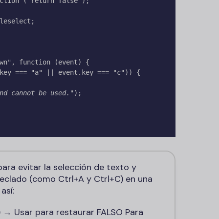
ction ("return false");

wn", function (event) {

nd cannot be used.
");

para evitar la selección de texto y
 teclado (como Ctrl+A y Ctrl+C) en una
así:
)
→ Usar para restaurar
FALSO
Para