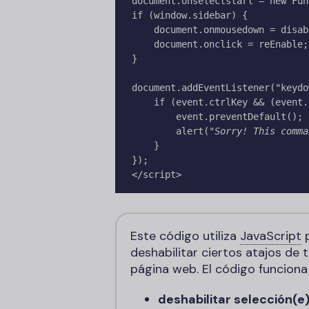
document.onselectstart = new Fun
if (window.sidebar) {

    document.onmousedown = disableselect;

    document.onclick = reEnable;

}

document.addEventListener("keydo
    if (event.ctrlKey && (event.key === "a" || event.key === "c")) {

        event.preventDefault();

        alert("
Sorry! This comma
    }

});

</script>
Este código utiliza
JavaScript
deshabilitar ciertos atajos de
página web. El código funciona 
deshabilitar selección(e