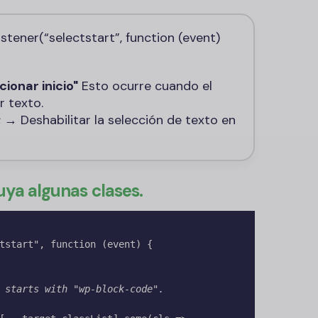
ener(“selectstart”, function (event)
cionar inicio"
Esto ocurre cuando el
r texto.
;
→ Deshabilitar la selección de texto en
luya algunas clases.
tstart", function (event) {

 starts with "wp-block-code".