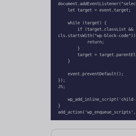
document.addEventListener("selec
    let target = event.target;

    while (target) {

        if (target.classList && [...target.classList].some(cls => 
cls.startsWith("wp-block-code")))
            return;

        }

        target = target.parentElement;

    }

    event.preventDefault();

});

JS;

    wp_add_inline_script('child-selection-handler', $script);

}
