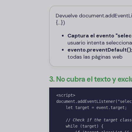
Devuelve document.addEventList
{…})
Captura el evento
"selec
usuario intenta selecciona
evento.preventDefault()
todas las páginas web
3. No cubra el texto y exc
<script>

document.addEventListener("selec
    let target = event.target;

    // 
Check if the target class
    while (target) {
