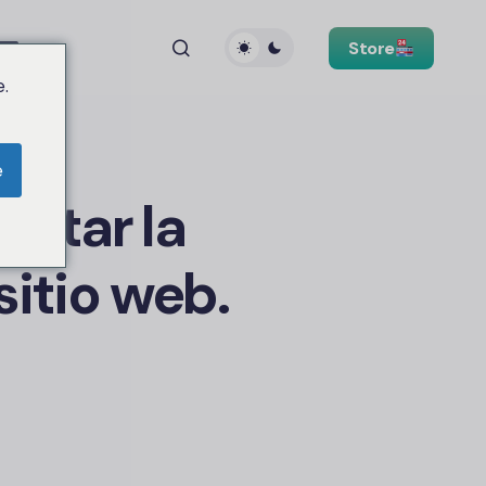
Store
.
e
vitar la
sitio web.