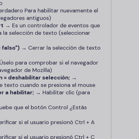
o
erdadero
Para habilitar nuevamente el
vegadores antiguos)
rt
→ Es un controlador de eventos que
a la selección de texto (
seleccionar
falso")
→ Cerrar la selección de texto
selo para comprobar si el navegador
avegador de Mozilla)
 deshabilitar selección;
→
 de texto cuando se presiona el mouse
 a habilitar;
→ Habilitar clic (para
ebe que el botón
Control
¿Estás
ificar si el usuario presionó
Ctrl + A
ificar si el usuario presionó
Ctrl + C