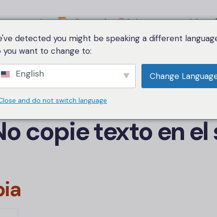
a comparativa
Categoría
Sobre nosotros
Idioma
've detected you might be speaking a different language
 you want to change to:
el sitio web.
English
Change Languag
igos
JavaScript
para e
Close and do not switch language
o copie texto en el 
pia