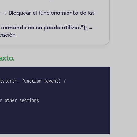
;
→ Bloquear el funcionamiento de las
 comando no se puede utilizar.");
→
cación
exto.
tstart", function (event) {
