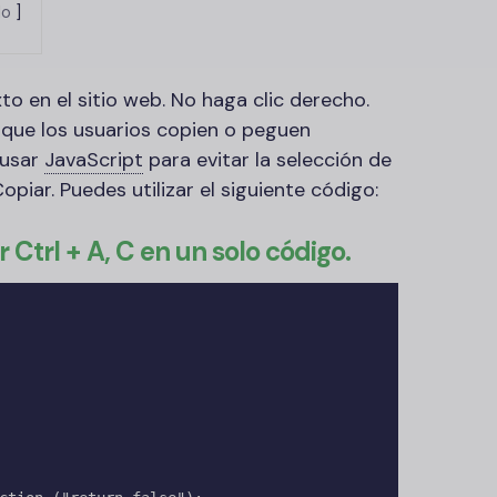
lo
to en el sitio web. No haga clic derecho.
r que los usuarios copien o peguen
 usar
JavaScript
para evitar la selección de
piar. Puedes utilizar el siguiente código:
ir Ctrl + A, C en un solo código.