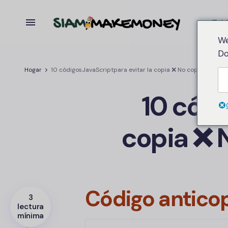
Tabl
We
Do
Hogar
10 códigos
JavaScript
para evitar la copia ❌ No copie texto en 
10 cód
copia ❌ N
Código antico
3
lectura
mínima