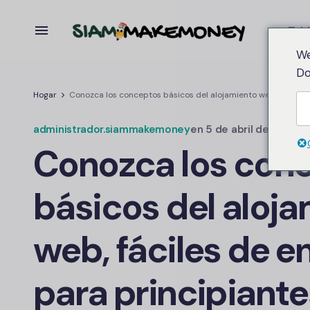
Tabl
We
Do
Hogar
Conozca los conceptos básicos del alojamiento web, fáciles 
administrador.siammakemoney
en
5 de abril de 2025
Conozca los con
básicos del aloj
web, fáciles de e
para principiante