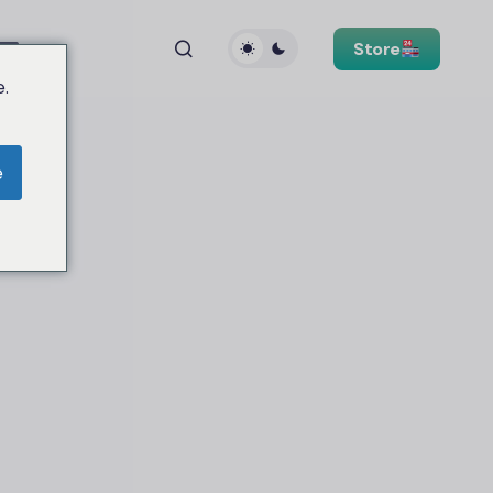
Store
.
e