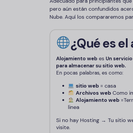
Adecuado para principiantes que
pero aún están confundidos acerc
Nube. Aquí los compararemos par
¿Qué es el
Alojamiento web
es
Un servici
para almacenar su sitio web.
En pocas palabras, es como:
sitio web
= casa
Archivos web
Como imá
Alojamiento web
=Terr
linea
Si no hay Hosting → Tu sitio w
visite.