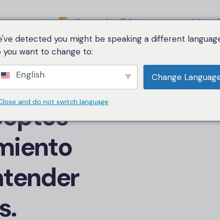
a comparativa
Categoría
Sobre nosotros
Idioma
've detected you might be speaking a different language
 you want to change to:
de entender para principiantes.
English
Change Languag
2,5K puntos de vista
Close and do not switch language
ceptos
amiento
ntender
s.