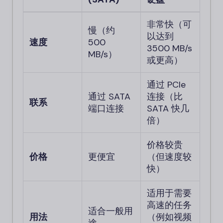
非常快（可
慢（约
以达到
速度
500
3500 MB/s
MB/s）
或更高）
通过 PCIe
通过 SATA
连接（比
联系
端口连接
SATA 快几
倍）
价格较贵
价格
更便宜
（但速度较
快）
适用于需要
高速的任务
适合一般用
用法
（例如视频
途