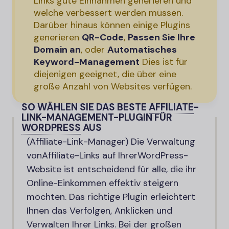
Links gute Einnahmen generieren und
welche verbessert werden müssen.
Darüber hinaus können einige Plugins
generieren
QR-Code
,
Passen Sie Ihre
Domain an
, oder
Automatisches
Keyword-Management
Dies ist für
diejenigen geeignet, die über eine
große Anzahl von Websites verfügen.
SO WÄHLEN SIE DAS BESTE
AFFILIATE
-
LINK-MANAGEMENT-PLUGIN FÜR
WORDPRESS
AUS
(Affiliate-
Link-Manager) Die Verwaltung
von
Affiliate-
Links auf Ihrer
WordPress-
Website ist entscheidend für alle, die ihr
Online-Einkommen effektiv steigern
möchten. Das richtige Plugin erleichtert
Ihnen das Verfolgen, Anklicken und
Verwalten Ihrer Links. Bei der großen