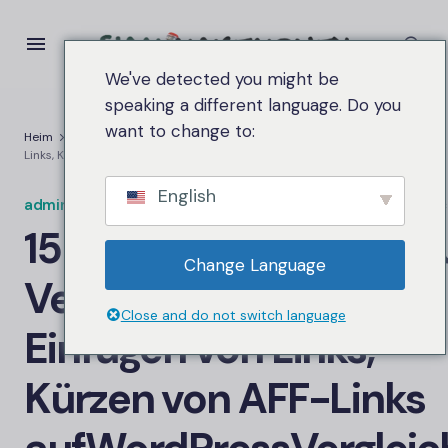
We've detected you might be
speaking a different language. Do you
want to change to:
Heim
15 kostenlose Plugins zum Verwalten von Links, Einfügen von
Links, Kürzen von AFF-Links auf
WordPress
Vergleichen
English
admin.siammakemoney
An
11. September 2025
1,8K Ansi
15 kostenlose Plugins 
Change Language
Verwalten von Links,
Close and do not switch language
Einfügen von Links,
Kürzen von AFF-Links