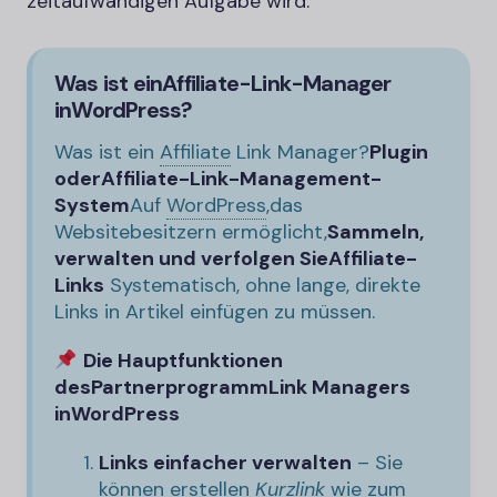
zeitaufwändigen Aufgabe wird.
Was ist ein
Affiliate-
Link-Manager
in
WordPress?
Was ist ein
Affiliate
Link Manager?
Plugin
oder
Affiliate-
Link-Management-
System
Auf
WordPress
,
das
Websitebesitzern ermöglicht,
Sammeln,
verwalten und verfolgen Sie
Affiliate-
Links
Systematisch, ohne lange, direkte
Links in Artikel einfügen zu müssen.
Die Hauptfunktionen
des
Partnerprogramm
Link Managers
in
WordPress
Links einfacher verwalten
– Sie
können erstellen
Kurzlink
wie zum