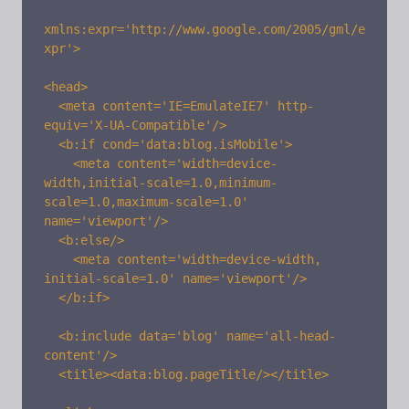
xmlns:expr='http://www.google.com/2005/gml/e
xpr'>

<head>

  <meta content='IE=EmulateIE7' http-
equiv='X-UA-Compatible'/> 

  <b:if cond='data:blog.isMobile'> 

    <meta content='width=device-
width,initial-scale=1.0,minimum-
scale=1.0,maximum-scale=1.0' 
name='viewport'/> 

  <b:else/> 

    <meta content='width=device-width, 
initial-scale=1.0' name='viewport'/> 

  </b:if> 

  <b:include data='blog' name='all-head-
content'/>

  <title><data:blog.pageTitle/></title>
