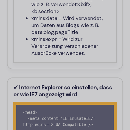
wie z. B. verwendet:
<b:if>
,
<b:section>
xmlns:data
= Wird verwendet,
um Daten aus Blogs wie z. B.
data:blog.pageTitle
xmlns:expr
= Wird zur
Verarbeitung verschiedener
Ausdrücke verwendet.
✔ Internet Explorer so einstellen, dass
er wie IE7 angezeigt wird
<head>

  <meta content='IE=EmulateIE7' 