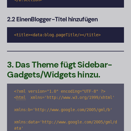
2.2 Einen
Blogger-
Titel hinzufügen
<title><data:blog.pageTitle/></title>
3. Das Theme fügt Sidebar-
Gadgets/Widgets hinzu.
<
html
xmlns='http://www.w3.org/1999/xhtml' 

xmlns:b='http://www.google.com/2005/gml/b' 

xmlns:data='http://www.google.com/2005/gml/d
ata' 
