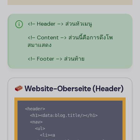
<!– Header –> ส่วนหัวเมนู
<!– Content –> ส่วนนี้คือการดึงโพ
สมาแสดง
<!– Footer –> ส่วนท้าย
Website-Oberseite (Header)
<header>

  <h1><data:blog.title/></h1>

  <nav>

    <ul>

      <li><a 