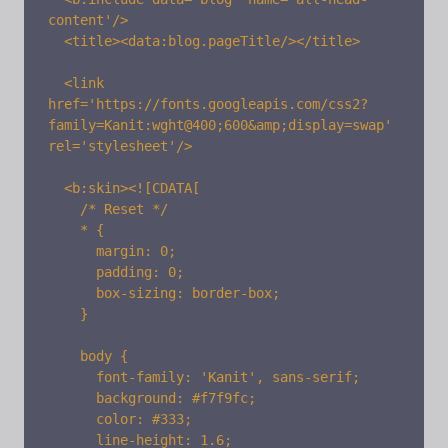
content'/>

  <title><data:blog.pageTitle/></title>

  <link 
href='https://fonts.googleapis.com/css2?
family=Kanit:wght@400;600&amp;display=swap' 
rel='stylesheet'/>

  <b:skin><![CDATA[

    /* Reset */

    * {

      margin: 0;

      padding: 0;

      box-sizing: border-box;

    }

    body {

      font-family: 'Kanit', sans-serif;

      background: #f7f9fc;

      color: #333;

      line-height: 1.6;
