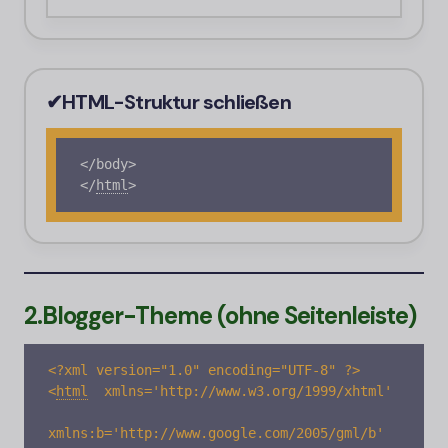
✔
HTML-
Struktur schließen
</body>

<
/
html
>
2.
Blogger-
Theme (ohne Seitenleiste)
<
html
xmlns='http://www.w3.org/1999/xhtml' 

xmlns:b='http://www.google.com/2005/gml/b' 
