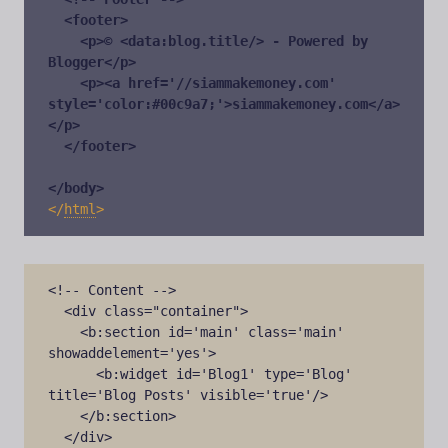
  <footer>

    <p>© <data:blog.title/> - Powered by
Blogger<
/p>

    <p><a href='//siammakemoney.com' 
style='color:#00c9a7;'>siammakemoney.com</a>
</p>

  </footer>

</body>
<
/
html
>
<!-- Content -->

  <div class="container">

    <b:section id='main' class='main' 
showaddelement='yes'>

      <b:widget id='Blog1' type='Blog' 
title='Blog Posts' visible='true'/>

    </b:section>

  </div>