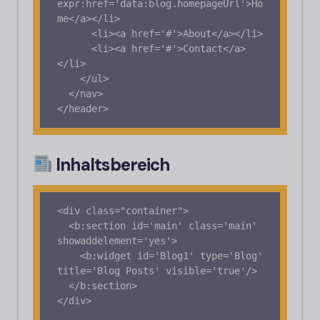
expr:href='data:blog.homepageUrl'>Ho
me</a></li>

      <li><a href='#'>About</a></li>

      <li><a href='#'>Contact</a>
</li>

    </ul>

  </nav>

Inhaltsbereich
<div class="container">

  <b:section id='main' class='main' 
showaddelement='yes'>

    <b:widget id='Blog1' type='Blog' 
title='Blog Posts' visible='true'/>

  </b:section>
