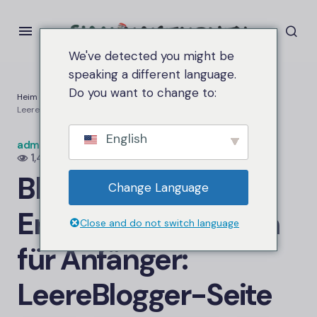
We've detected you might be
speaking a different language.
Do you want to change to:
Heim
Blogger-Theme-Erstellungsleitfaden für Anfänger:
Leere
Blogger-
Seite
English
admin.siammakemoney
An
25. September 2025
1,4K Ansichten
Blogger-
Theme-
Change Language
Erstellungsleitfaden
Close and do not switch language
für Anfänger:
Leere
Blogger-
Seite