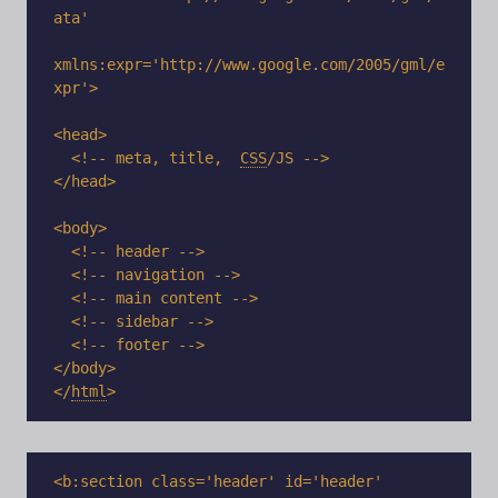
ata'

xmlns:expr='http://www.google.com/2005/gml/e
xpr'>

<head>

  <!-- meta, title,
CSS
/
JS -->

</head>

<body>

  <!-- header -->

  <!-- navigation -->

  <!-- main content -->

  <!-- sidebar -->

  <!-- footer -->

</body>

<
/
html
>
<b:section class='header' id='header' 