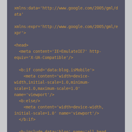
xmlns:data='http://www.google.com/2005/gml/d
ata' 

xmlns:expr='http://www.google.com/2005/gml/e
xpr'>

<head>

  <meta content='IE=EmulateIE7' http-
equiv='X-UA-Compatible'/> 

  <b:if cond='data:blog.isMobile'> 

    <meta content='width=device-
width,initial-scale=1.0,minimum-
scale=1.0,maximum-scale=1.0' 
name='viewport'/> 

  <b:else/> 

    <meta content='width=device-width, 
initial-scale=1.0' name='viewport'/> 

  </b:if> 

  <b:include data='blog' name='all-head-