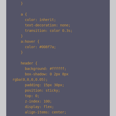
    }

    a {

      color: inherit;

      text-decoration: none;

      transition: color 0.3s;

    }

    a:hover {

      color: #008f7a;

    }

    header {

      background: #ffffff;

      box-shadow: 0 2px 8px 
rgba(0,0,0,0.05);

      padding: 15px 30px;

      position: sticky;

      top: 0;

      z-index: 100;

      display: flex;

      align-items: center;
