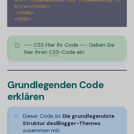
href="//siammakemoney.com/">siammakemoney.co
m/</a></center>

 </body>

<
/
html
>
—–
CSS
Hier Ihr Code —– Geben Sie
hier Ihren
CSS
-
Code ein.
Grundlegenden Code
erklären
Dieser Code ist
Die grundlegendste
Struktur des
Blogger-
Themes
zusammen mit: