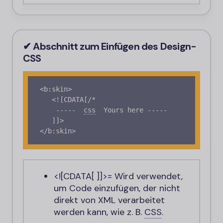
✔ Abschnitt zum Einfügen des Design
-
CSS
<b:skin>

   <![CDATA[/* 

    -----
css
Yours here -----

   ]]>

</b:skin>
<![CDATA[ ]]>
= Wird verwendet,
um Code einzufügen, der nicht
direkt von XML verarbeitet
werden kann, wie z. B.
CSS
.