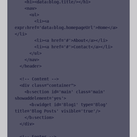
    <h1><data:blog.title/></h1>

    <nav>

      <ul>

        <li><a 
expr:href='data:blog.homepageUrl'>Home</a>
</li>

        <li><a href='#'>About</a></li>

        <li><a href='#'>Contact</a></li>

      </ul>

    </nav>

  </header>

  <!-- Content -->

  <div class="container">

    <b:section id='main' class='main' 
showaddelement='yes'>

      <b:widget id='Blog1' type='Blog' 
title='Blog Posts' visible='true'/>

    </b:section>

  </div>

  <!-- Footer -->
