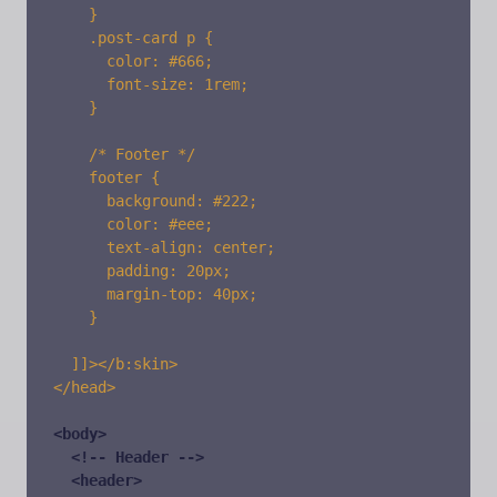
    }

    .post-card p {

      color: #666;

      font-size: 1rem;

    }

    /* Footer */

    footer {

      background: #222;

      color: #eee;

      text-align: center;

      padding: 20px;

      margin-top: 40px;

    }

  ]]></b:skin>

</head>

<body>

  <!-- Header -->

  <header>
