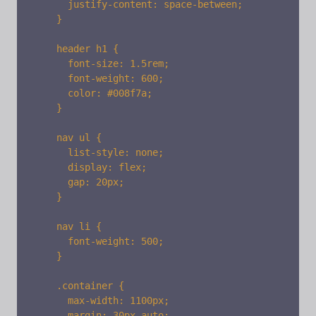
      justify-content: space-between;

    }

    header h1 {

      font-size: 1.5rem;

      font-weight: 600;

      color: #008f7a;

    }

    nav ul {

      list-style: none;

      display: flex;

      gap: 20px;

    }

    nav li {

      font-weight: 500;

    }

    .container {

      max-width: 1100px;

      margin: 30px auto;
