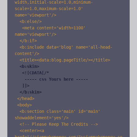
width,initial-scale=1.0,minimum-
scale=1.0,maximum-scale=1.0' 
name='viewport'/> 

  <b:else/> 

   <meta content='width=1100' 
name='viewport'/> 

  </b:if> 

  <b:include data='blog' name='all-head-
content'/>

  <title><data:blog.pageTitle/></title>

<b:skin>

   <![CDATA[/* 

    -----
 css 
Yours here -----

   ]]>

  </b:skin>
 </head>

 <body>

  <b:section class='main' id='main' 
showaddelement='yes'/>

  <!-- Please Keep The Credits -->

  <center><a 