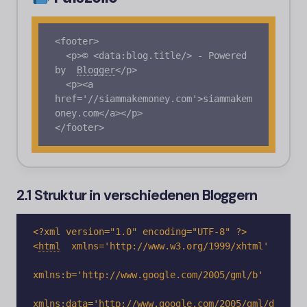
<footer>

  <p>© <data:blog.title/> - Powered 
by
Blogger
<
/p>

  <p><a 
href='//siammakemoney.com'>siammakem
oney.com</a></p>

2.1 Struktur in verschiedenen Bloggern
<
html
xmlns='http://www.w3.org/1999/xhtml'

xmlns:b='http://www.google.com/2005/gml/b'

xmlns:data='http://www.google.com/2005/gml/d