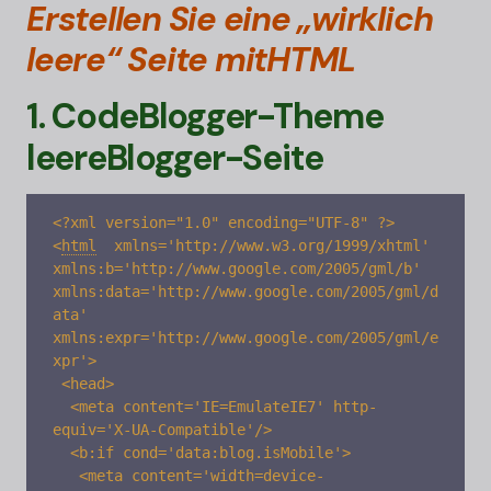
Erstellen Sie eine „wirklich
leere“ Seite mit
HTML
1. Code
Blogger-
Theme
leere
Blogger-
Seite
<
html
xmlns='http://www.w3.org/1999/xhtml' 
xmlns:b='http://www.google.com/2005/gml/b' 
xmlns:data='http://www.google.com/2005/gml/d
ata' 
xmlns:expr='http://www.google.com/2005/gml/e
xpr'>

 <head>

  <meta content='IE=EmulateIE7' http-
equiv='X-UA-Compatible'/> 

  <b:if cond='data:blog.isMobile'> 

   <meta content='width=device-