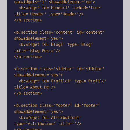
maxwidgets='1' showaddelement='no'>

  <b:widget id='Header1' locked='true' 
title='Header' type='Header'/>

</b:section>

<b:section class='content' id='content' 
showaddelement='yes'>

  <b:widget id='Blog1' type='Blog' 
title='Blog Posts'/>

</b:section>

<b:section class='sidebar' id='sidebar' 
showaddelement='yes'>

  <b:widget id='Profile1' type='Profile' 
title='About Me'/>

</b:section>

<b:section class='footer' id='footer' 
showaddelement='yes'>

  <b:widget id='Attribution1' 
type='Attribution' title=''/>
