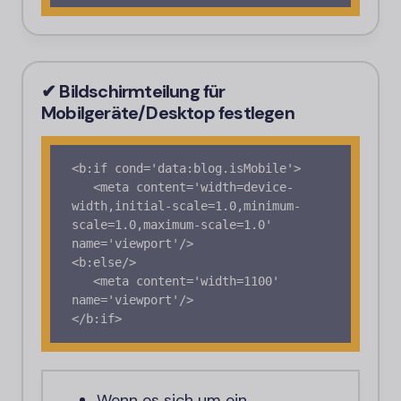
✔ Bildschirmteilung für
Mobilgeräte/Desktop festlegen
<b:if cond='data:blog.isMobile'>

   <meta content='width=device-
width,initial-scale=1.0,minimum-
scale=1.0,maximum-scale=1.0' 
name='viewport'/>

<b:else/>

   <meta content='width=1100' 
name='viewport'/>

</b:if>
Wenn es sich um ein