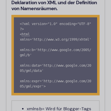
Deklaration von XML und der Definition
von Namensräumen.
<?xml version="1.0" encoding="UTF-8" 
<
html
xmlns='http://www.w3.org/1999/xhtml'

xmlns:b='http://www.google.com/2005/
gml/b'

xmlns:data='http://www.google.com/20
05/gml/data'

xmlns:expr='http://www.google.com/20
05/gml/expr'>
xmlns:b
= Wird für
Blogger
-
Tags