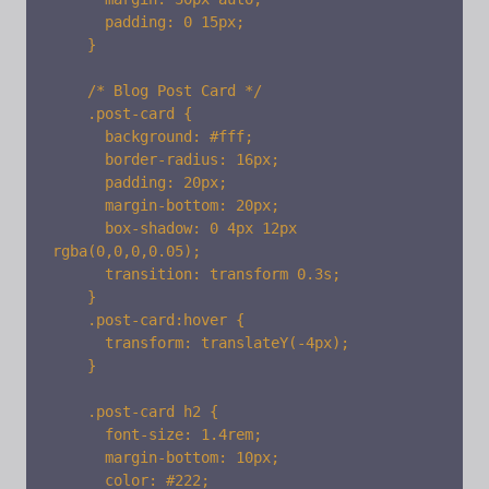
      padding: 0 15px;

    }

    /* Blog Post Card */

    .post-card {

      background: #fff;

      border-radius: 16px;

      padding: 20px;

      margin-bottom: 20px;

      box-shadow: 0 4px 12px 
rgba(0,0,0,0.05);

      transition: transform 0.3s;

    }

    .post-card:hover {

      transform: translateY(-4px);

    }

    .post-card h2 {

      font-size: 1.4rem;

      margin-bottom: 10px;

      color: #222;
