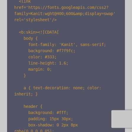
  <link 
href='https://fonts.googleapis.com/css2?
family=Kanit:wght@400;600&amp;display=swap' 
rel='stylesheet'/>

  <b:skin><![CDATA[

    body {

      font-family: 'Kanit', sans-serif;

      background: #f7f9fc;

      color: #333;

      line-height: 1.6;

      margin: 0;

    }

    a { text-decoration: none; color: 
inherit; }

    header {

      background: #fff;

      padding: 15px 30px;

      box-shadow: 0 2px 8px 
rgba(0,0,0,0.05);
