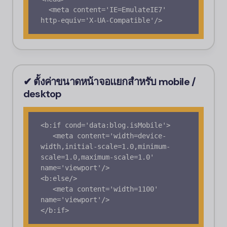
  <meta content='IE=EmulateIE7' 
✔ ตั้งค่าขนาดหน้าจอแยกสำหรับ mobile /
desktop
<b:if cond='data:blog.isMobile'>

   <meta content='width=device-
width,initial-scale=1.0,minimum-
scale=1.0,maximum-scale=1.0' 
name='viewport'/>

<b:else/>

   <meta content='width=1100' 
name='viewport'/>

</b:if>