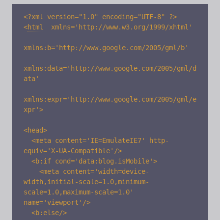
<
html
xmlns='http://www.w3.org/1999/xhtml' 

xmlns:b='http://www.google.com/2005/gml/b' 

xmlns:data='http://www.google.com/2005/gml/d
ata' 

xmlns:expr='http://www.google.com/2005/gml/e
xpr'>

<head>

  <meta content='IE=EmulateIE7' http-
equiv='X-UA-Compatible'/> 

  <b:if cond='data:blog.isMobile'> 

    <meta content='width=device-
width,initial-scale=1.0,minimum-
scale=1.0,maximum-scale=1.0' 
name='viewport'/> 

  <b:else/> 
