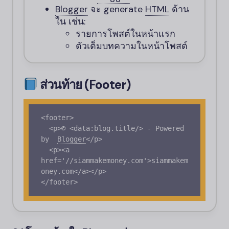
Blogger
จะ generate
HTML
ด้าน
ใน เช่น:
รายการโพสต์ในหน้าแรก
ตัวเต็มบทความในหน้าโพสต์
ส่วนท้าย (Footer)
<footer>

  <p>© <data:blog.title/> - Powered 
by
Blogger
<
/p>

  <p><a 
href='//siammakemoney.com'>siammakem
oney.com</a></p>
