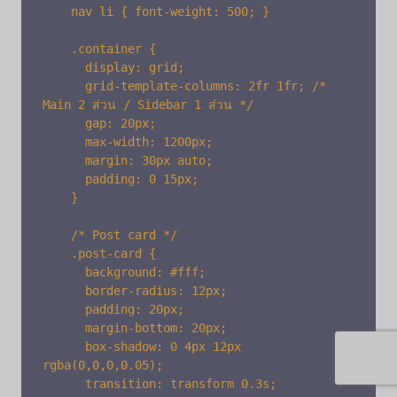
    nav li { font-weight: 500; }

    .container {

      display: grid;

      grid-template-columns: 2fr 1fr; /* 
Main 2 ส่วน / Sidebar 1 ส่วน */

      gap: 20px;

      max-width: 1200px;

      margin: 30px auto;

      padding: 0 15px;

    }

    /* Post card */

    .post-card {

      background: #fff;

      border-radius: 12px;

      padding: 20px;

      margin-bottom: 20px;

      box-shadow: 0 4px 12px 
rgba(0,0,0,0.05);

      transition: transform 0.3s;
