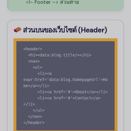
<!– Footer –> ส่วนท้าย
ส่วนบนของเว็บไซต์ (Header)
<header>

  <h1><data:blog.title/></h1>

  <nav>

    <ul>

      <li><a 
expr:href='data:blog.homepageUrl'>Ho
me</a></li>

      <li><a href='#'>About</a></li>

      <li><a href='#'>Contact</a>
</li>

    </ul>

  </nav>
