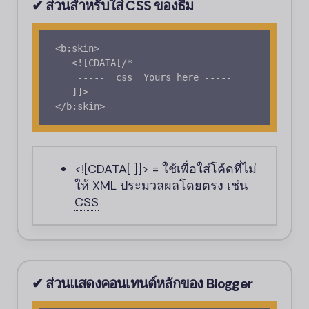
✔ ส่วนสำหรับใส่
CSS
ของธีม
<b:skin>

   <![CDATA[/* 

    -----
css
Yours here -----

   ]]>

</b:skin>
<![CDATA[ ]]>
= ใช้เพื่อใส่โค้ดที่ไม่
ให้ XML ประมวลผลโดยตรง เช่น
CSS
✔ ส่วนแสดงคอนเทนต์หลักของ
Blogger