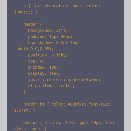
    a { text-decoration: none; color: 
inherit; }

    header {

      background: #fff;

      padding: 15px 30px;

      box-shadow: 0 2px 8px 
rgba(0,0,0,0.05);

      position: sticky;

      top: 0;

      z-index: 100;

      display: flex;

      justify-content: space-between;

      align-items: center;

    }

    header h1 { color: #008f7a; font-size: 
1.5rem; }

    nav ul { display: flex; gap: 20px; list-
style: none; }
