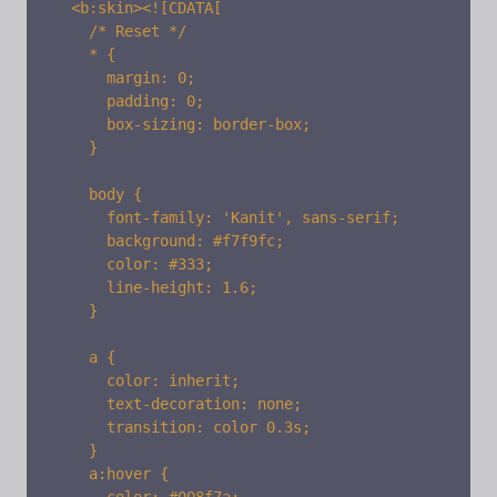
  <b:skin><![CDATA[

    /* Reset */

    * {

      margin: 0;

      padding: 0;

      box-sizing: border-box;

    }

    body {

      font-family: 'Kanit', sans-serif;

      background: #f7f9fc;

      color: #333;

      line-height: 1.6;

    }

    a {

      color: inherit;

      text-decoration: none;

      transition: color 0.3s;

    }

    a:hover {
