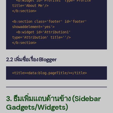
  <b:widget id='Profile1' type='Profile' 
title='About Me'/>

</b:section>

<b:section class='footer' id='footer' 
showaddelement='yes'>

  <b:widget id='Attribution1' 
type='Attribution' title=''/>

2.2 เพิ่มชื่อเรื่อง
Blogger
<title><data:blog.pageTitle/></title>
3. ธีมเพิ่มแถบด้านข้าง (Sidebar
Gadgets/Widgets)