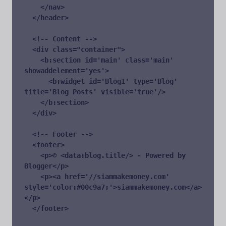
    </nav>

  </header>

  <!-- Content -->

  <div class="container">

    <b:section id='main' class='main' 
showaddelement='yes'>

      <b:widget id='Blog1' type='Blog' 
title='Blog Posts' visible='true'/>

    </b:section>

  </div>

  <!-- Footer -->

  <footer>

    <p>© <data:blog.title/> - Powered by
Blogger<
/p>

    <p><a href='//siammakemoney.com' 
style='color:#00c9a7;'>siammakemoney.com</a>
</p>

  </footer>
