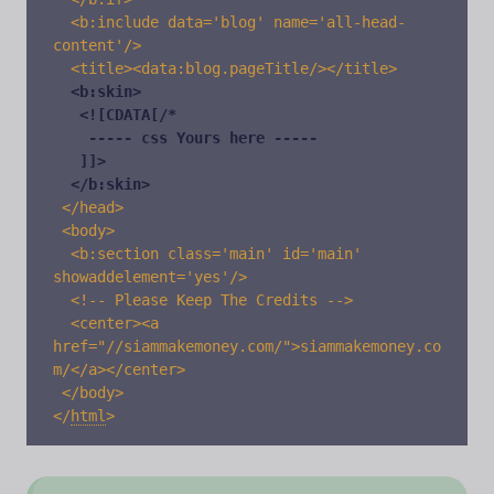
  <b:include data='blog' name='all-head-
content'/>

  <title><data:blog.pageTitle/></title>

<b:skin>

   <![CDATA[/* 

    -----
 css 
Yours here -----

   ]]>

  </b:skin>
 </head>

 <body>

  <b:section class='main' id='main' 
showaddelement='yes'/>

  <!-- Please Keep The Credits -->

  <center><a 
href="//siammakemoney.com/">siammakemoney.co
m/</a></center>

 </body>

<
/
html
>