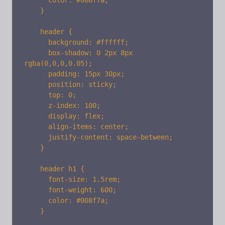
      color: #008f7a;

    }

    header {

      background: #ffffff;

      box-shadow: 0 2px 8px 
rgba(0,0,0,0.05);

      padding: 15px 30px;

      position: sticky;

      top: 0;

      z-index: 100;

      display: flex;

      align-items: center;

      justify-content: space-between;

    }

    header h1 {

      font-size: 1.5rem;

      font-weight: 600;

      color: #008f7a;

    }
