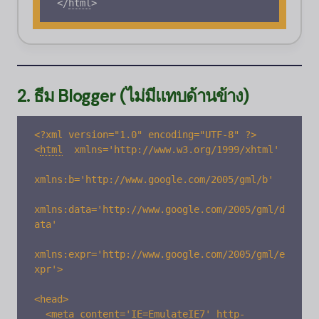
<
/
html
>
2. ธีม
Blogger
(ไม่มีแทบด้านข้าง)
<
html
xmlns='http://www.w3.org/1999/xhtml' 

xmlns:b='http://www.google.com/2005/gml/b' 

xmlns:data='http://www.google.com/2005/gml/d
ata' 

xmlns:expr='http://www.google.com/2005/gml/e
xpr'>

<head>

  <meta content='IE=EmulateIE7' http-