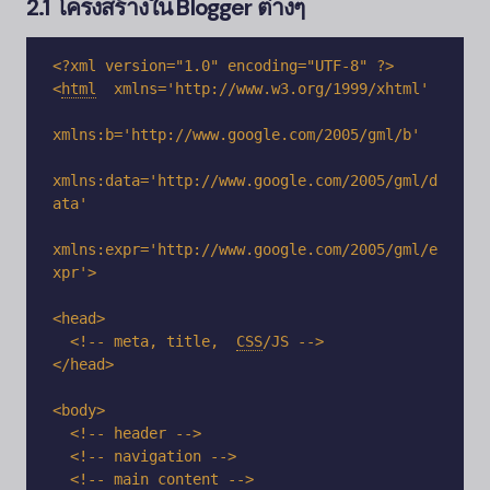
2.1 โครงสร้างใน
Blogger
ต่างๆ
<
html
xmlns='http://www.w3.org/1999/xhtml'

xmlns:b='http://www.google.com/2005/gml/b'

xmlns:data='http://www.google.com/2005/gml/d
ata'

xmlns:expr='http://www.google.com/2005/gml/e
xpr'>

<head>

  <!-- meta, title,
CSS
/
JS -->

</head>

<body>

  <!-- header -->

  <!-- navigation -->

  <!-- main content -->
