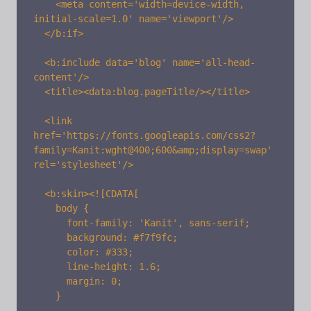
    <meta content='width=device-width, 
initial-scale=1.0' name='viewport'/> 

  </b:if> 

  <b:include data='blog' name='all-head-
content'/>

  <title><data:blog.pageTitle/></title>

  <link 
href='https://fonts.googleapis.com/css2?
family=Kanit:wght@400;600&amp;display=swap' 
rel='stylesheet'/>

  <b:skin><![CDATA[

    body {

      font-family: 'Kanit', sans-serif;

      background: #f7f9fc;

      color: #333;

      line-height: 1.6;

      margin: 0;

    }
