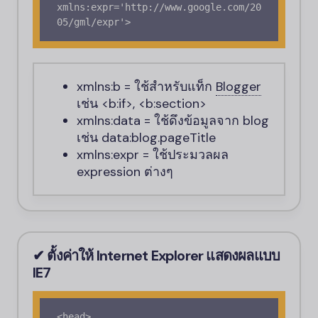
xmlns:expr='http://www.google.com/20
05/gml/expr'>
xmlns:b
= ใช้สำหรับแท็ก
Blogger
เช่น
<b:if>
,
<b:section>
xmlns:data
= ใช้ดึงข้อมูลจาก blog
เช่น
data:blog.pageTitle
xmlns:expr
= ใช้ประมวลผล
expression ต่างๆ
✔ ตั้งค่าให้ Internet Explorer แสดงผลแบบ
IE7
<head>
