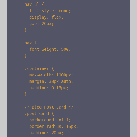
    nav ul {

      list-style: none;

      display: flex;

      gap: 20px;

    }

    nav li {

      font-weight: 500;

    }

    .container {

      max-width: 1100px;

      margin: 30px auto;

      padding: 0 15px;

    }

    /* Blog Post Card */

    .post-card {

      background: #fff;

      border-radius: 16px;

      padding: 20px;
