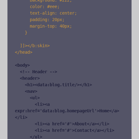
      background: #222;

      color: #eee;

      text-align: center;

      padding: 20px;

      margin-top: 40px;

    }

  ]]></b:skin>

</head>

<body>

  <!-- Header -->

  <header>

    <h1><data:blog.title/></h1>

    <nav>

      <ul>

        <li><a 
expr:href='data:blog.homepageUrl'>Home</a>
</li>

        <li><a href='#'>About</a></li>

        <li><a href='#'>Contact</a></li>

      </ul>
