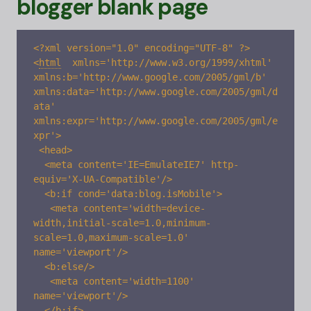
blogger blank page
<
html
xmlns='http://www.w3.org/1999/xhtml' 
xmlns:b='http://www.google.com/2005/gml/b' 
xmlns:data='http://www.google.com/2005/gml/d
ata' 
xmlns:expr='http://www.google.com/2005/gml/e
xpr'>

 <head>

  <meta content='IE=EmulateIE7' http-
equiv='X-UA-Compatible'/> 

  <b:if cond='data:blog.isMobile'> 

   <meta content='width=device-
width,initial-scale=1.0,minimum-
scale=1.0,maximum-scale=1.0' 
name='viewport'/> 

  <b:else/> 

   <meta content='width=1100' 
name='viewport'/> 

  </b:if> 
