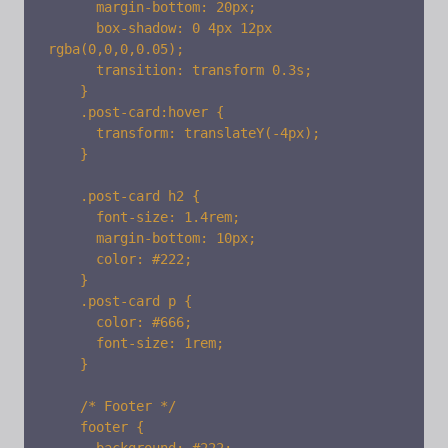
      margin-bottom: 20px;

      box-shadow: 0 4px 12px 
rgba(0,0,0,0.05);

      transition: transform 0.3s;

    }

    .post-card:hover {

      transform: translateY(-4px);

    }

    .post-card h2 {

      font-size: 1.4rem;

      margin-bottom: 10px;

      color: #222;

    }

    .post-card p {

      color: #666;

      font-size: 1rem;

    }

    /* Footer */

    footer {
