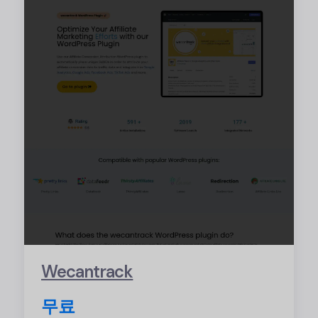
Wecantrack
무료