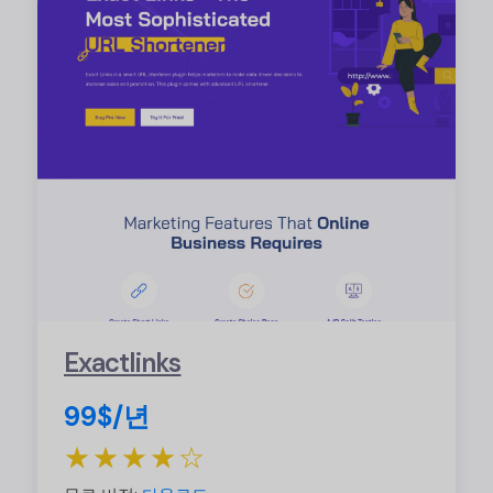
Exactlinks
99$/년
★★★★☆