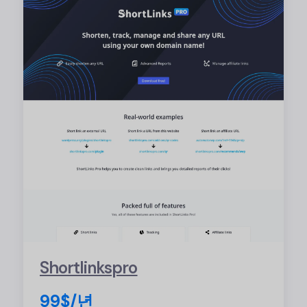
Shortlinkspro
99$/년