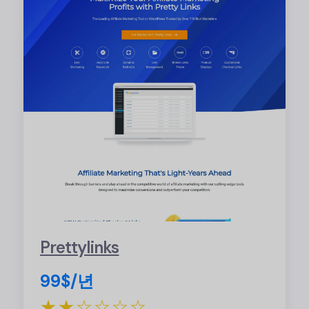
Prettylinks
99$/년
★★☆☆☆☆