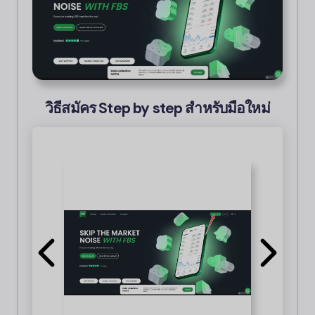
วิธีสมัคร Step by step สำหรับมือใหม่