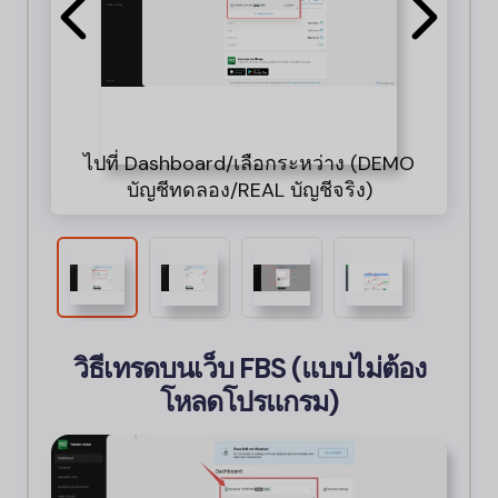
ไปที่ Dashboard/เลือกระหว่าง (DEMO
สำห
1.
บัญชีทดลอง/REAL บัญชีจริง)
วิธีเทรดบนเว็บ
FBS
(แบบไม่ต้อง
โหลดโปรแกรม)