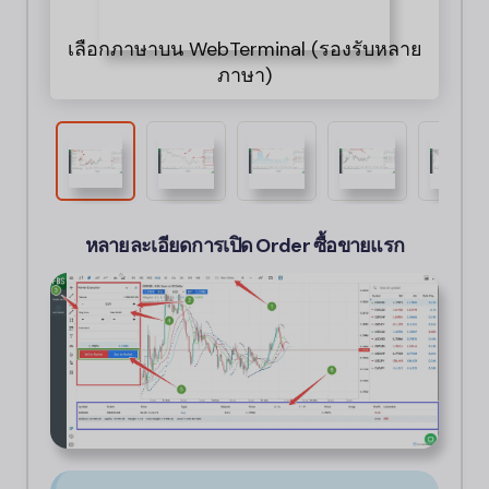
เลือกภาษาบน WebTerminal (รองรับหลาย
ขั
เ
ภาษา)
หลายละเอียดการเปิด Order ซื้อขายแรก