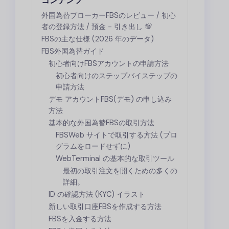
コンテンツ
外国為替ブローカー
FBS
のレビュー / 初心
者の登録方法 / 預金 - 引き出し 💯
FBS
の主な仕様 (2026 年のデータ)
FBS
外国為替ガイド
初心者向け
FBS
アカウントの申請方法
初心者向けのステップバイステップの
申請方法
デモ アカウント
FBS
(デモ) の申し込み
方法
基本的な外国為替
FBS
の取引方法
FBS
Web サイトで取引する方法 (プロ
グラムをロードせずに)
WebTerminal の基本的な取引ツール
最初の取引注文を開くための多くの
詳細。
ID の確認方法 (KYC) イラスト
新しい取引口座
FBS
を作成する方法
FBS
を入金する方法