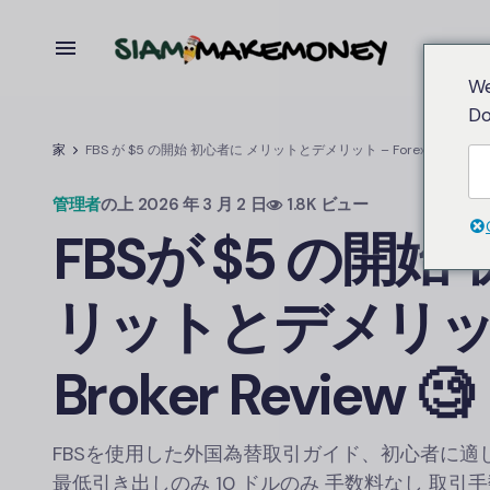
We
Do
家
FBS が $5 の開始 初心者に メリットとデメリット – Forex Broker Re
管理者
の上
2026 年 3 月 2 日
1.8K ビュー
FBS
が $5 の開始
リットとデメリット 
Broker Review 🧐
FBS
を使用した外国為替取引ガイド、初心者に適し
最低引き出しのみ 10 ドルのみ 手数料なし 取引