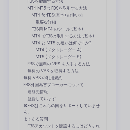
FBS
を撤回する方法
MT4 MT5 で
FBS
を取引する方法
MT4 for
FBS
(基本) の使い方
重要な詳細
FBS
用 MT4 のツール (基本)
MT4 で
FBS
と取引する方法 (基本)
MT4 と MT5 の違いは何ですか?
MT4 (メタトレーダー 4)
MT5 (メタトレーダー 5)
FBS
で無料の VPS を入手する方法
無料の VPS を取得する方法:
無料 VPS の利用規約
FBS
外国為替ブローカーについて
連絡先情報
監督しています
🚫
FBS
はこれらの国をサポートしていませ
ん。
よくある質問
FBS
アカウントを開設するにはどうすれ