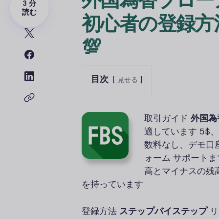
外国為替ブロー
3 分
読む
初心者の登録方法 
💯
目次
見せる
取引ガイド
外国為
適しています 5$
数料なし、デモ口座
ォーム サポート
高とマイナスの残
を持っています
登録方法
ステップバイステップ
リ