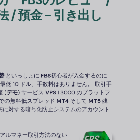
カー
FBS
のレビュー /
/ 預金 - 引き出し
替
といっしょに
FBS
初心者が入金するのに
、最低 10 ドル、手数料はありません。 取引手
 (
デモ
) サービス
VPS
1:3000 のプラットフ
までの無料低スプレッド
MT4
そして
MT5
残
高に対する暗号化防止システムのアカウント
アルマネー取引方法のない