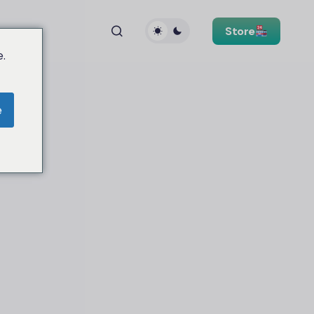
Store
.
e