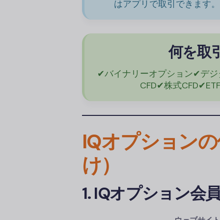
はアプリで取引できます。
何を取
✔バイナリーオプション✔デジ
CFD✔株式CFD✔ET
IQオプション
け）
1. IQオプション