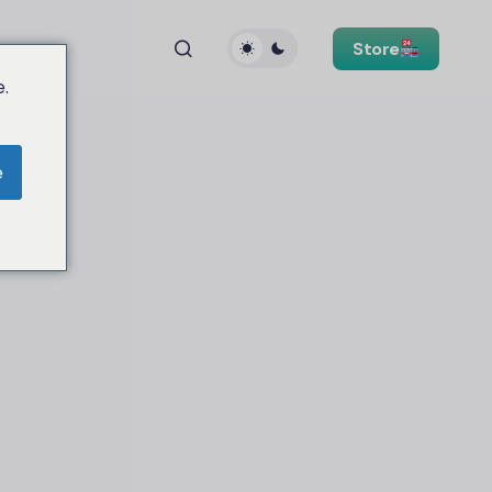
Store
.
e