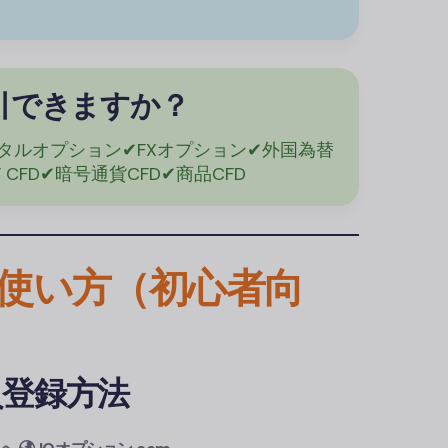
引できますか？
タルオプション✔FXオプション✔外国為替
F CFD✔暗号通貨CFD✔商品CFD
の使い方（初心者向
会員登録方法