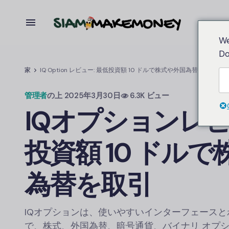
We
Do
家
IQ Option レビュー: 最低投資額 10 ドルで株式や外国為替を取引
管理者
の上
2025年3月30日
6.3K ビュー
IQオプション
レビ
投資額 10 ドル
為替を取引
IQオプション
は、使いやすいインターフェースとわ
で、株式、外国為替、暗号通貨、バイナリ オプ