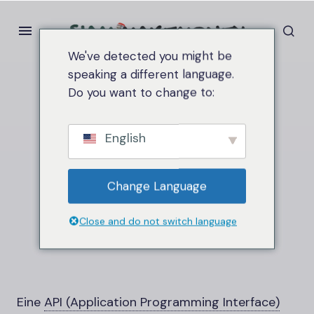
We've detected you might be
speaking a different language.
Do you want to change to:
Heim
API (Application Programming Interface)
API (Application
English
Programming
Change Language
Interface)
Close and do not switch language
Eine
API (Application Programming Interface)