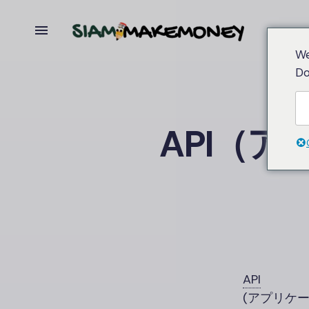
We
Do
API（
API
(アプリケ