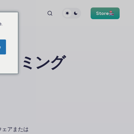
Store
.
e
グラミング
）
ウェアまたは