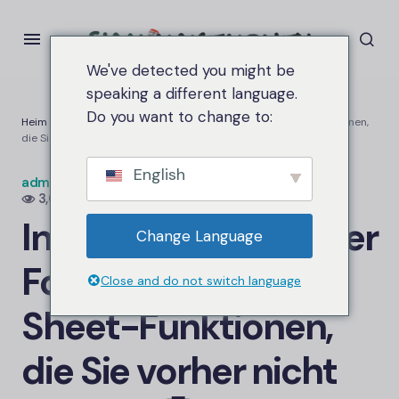
We've detected you might be
speaking a different language.
Do you want to change to:
Heim
Inklusive 22 geheimer Formeln und
Google Sheet-
Funktionen,
die Sie vorher nicht kannten🤐
English
admin.siammakemoney
An
3. April 2025
3,6K Ansichten
Inklusive 22 geheimer
Change Language
Formeln und
Google
Close and do not switch language
Sheet-
Funktionen,
die Sie vorher nicht