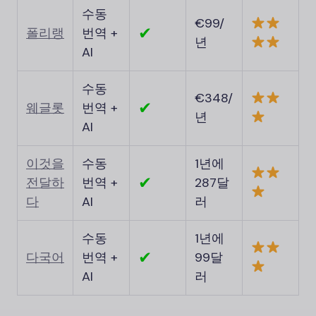
수동
€99/
✔
폴리랭
번역 +
년
AI
수동
€348/
✔
웨글롯
번역 +
년
AI
이것을
수동
1년에
✔
전달하
번역 +
287달
다
AI
러
수동
1년에
✔
다국어
번역 +
99달
AI
러