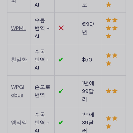
피
AI
로
수동
€99/
WPML
번역 +
년
AI
수동
✔
친밀한
번역 +
$50
AI
1년에
WPGl
손으로
✔
99달
obus
번역
러
수동
1년에
✔
엠티엘
번역 +
39달
AI
러