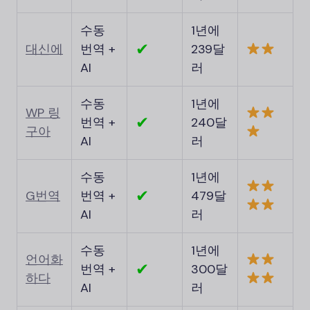
수동
1년에
✔
대신에
번역 +
239달
AI
러
수동
1년에
WP 링
✔
번역 +
240달
구아
AI
러
수동
1년에
✔
G번역
번역 +
479달
AI
러
수동
1년에
언어화
✔
번역 +
300달
하다
AI
러