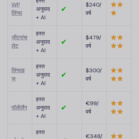
हस्त
WP
$240/
✔
अनुवाद
लिंग्वा
वर्ष
+ AI
हस्त
जीट्रांस
$479/
✔
अनुवाद
लेट
वर्ष
+ AI
हस्त
लिंग्वाइ
$300/
✔
अनुवाद
ज़
वर्ष
+ AI
हस्त
€99/
✔
पॉलीलैंग
अनुवाद
वर्ष
+ AI
हस्त
€348/