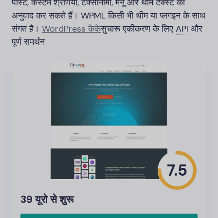
पोस्ट, कस्टम श्रेणियां, टैक्सोनॉमी, मेनू और थीम टेक्स्ट का
अनुवाद कर सकते हैं। WPML किसी भी थीम या प्लगइन के साथ
संगत है।
WordPress के
के
सुचारू एकीकरण के लिए
API
और
पूर्ण समर्थन
7.5
39 यूरो से शुरू