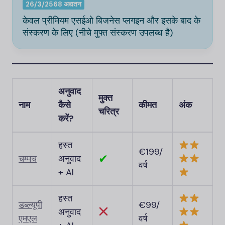
26/3/2568 अद्यतन
केवल प्रीमियम एसईओ बिजनेस प्लगइन और इसके बाद के
संस्करण के लिए (नीचे मुफ्त संस्करण उपलब्ध है)
अनुवाद
मुक्त
नाम
कैसे
कीमत
अंक
चरित्र
करें?
हस्त
€199/
✔
चम्मच
अनुवाद
वर्ष
+ AI
हस्त
डब्ल्यूपी
€99/
अनुवाद
एमएल
वर्ष