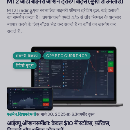
MT2 ऑटो बाइनरी ऑप्शन ट्रेडिंग बॉट्स (मुफ्त डाउनलोड)
MT2Trading
,
एक स्वचालित बाइनरी ऑप्शन ट्रेडिंग टूल, कई दलालों
का समर्थन करता है। उपयोगकर्ता एमटी 4/5 से तीर सिग्नल के अनुसार
व्यापार करने के लिए बॉट्स सेट कर सकते हैं या कॉपी का उपयोग कर
सकते हैं ...
बायनरी विकल्प
CRYPTOCURRENCY
विदेशी मुद्रा
एडमिन.सियामकेमनी
पर
मार्च 30, 2025
6.3कश्मीर दृश्य
आईक्यू ऑप्शन
समीक्षा: केवल $10 में स्टॉक्स, फ़ॉरेक्स,