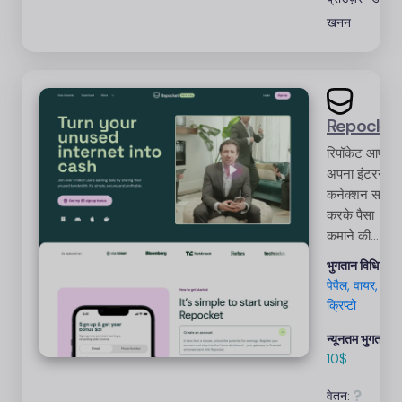
खनन
Repocket
रिपॉकेट आपको
अपना इंटरनेट
कनेक्शन साझा
करके पैसा
कमाने की
सुविधा देता है।
भुगतान विधि:
इंटरनेट का
पेपैल, वायर,
उपयोग करने
क्रिप्टो
वाले किसी भी
व्यक्ति को
न्यूनतम भुगतान:
शीघ्रता से और
10$
बिना किसी
वेतन:
परेशानी के