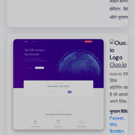
फ़ाइलें होस्टिंग
व
होस्टिंग
डिजिटल 
ऑटो भुगतान
Ouo.io
ouo.io एक
लिंक
शॉर्टनिंग सेवा
है जो आपको
अपने लिंक
साझा करके
भुगतान विधि:
पैसे कमाने
Payeer,
की सुविधा
पेपैल,
देती है। कोई
बिटकॉइन,