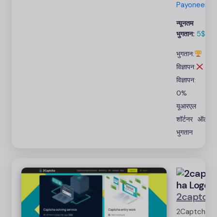
शुल्क नहीं
Payoneer
और
न्यूनतम
PayPal,
भुगतान:
5$
Payooner,
Payeer या
भुगतान:
Bitcoin के
विज्ञापन:
माध्यम से
समय पर
विज्ञापन:
भुगतान
0%
करें।
यूआरएल
शॉर्टनर
ऑटो
भुगतान
2captch
2Captcha ए