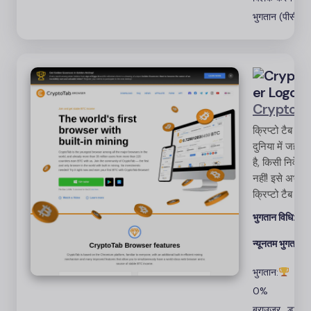
भुगतान (पीसीटी)
Cryptota
क्रिप्टो टैब ब्र
दुनिया में जहां 
है, किसी निवेश
नहीं! इसे अभी 
क्रिप्टो टैब ब्र
अपना पहला BTС 
भुगतान विधि:
बिट
मुफ़्त बिटकॉइन
न्यूनतम भुगतान:
1
भुगतान:
विज्
0%
ब्राउज़र
डाउनल