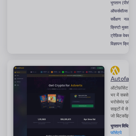
भुगतान (पीसीटी)
ऑफर्सवॉल्स
सर्वेक्षण
नल
क्रिप्टो मुक्त
ट्रैफ़िक वेबसाइट
विज्ञापन क्रिप्टो
Autofauc
ऑटोफ़ॉसेट दुनि
भर में सबसे
भरोसेमंद फ़ॉसेट
साइटों में से एक 
जो बिटकॉइन औ
ईथरियम सहित 
भुगतान विधि:
क्रि
क्रिप्टोकरेंसी क
फॉसेटपे