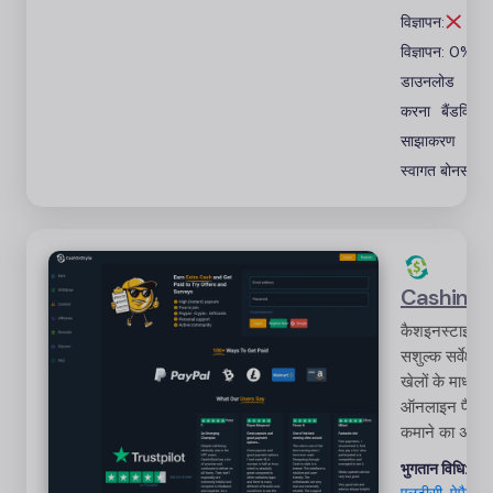
अतिरिक्त आय
विज्ञापन:
अर्जित करने में
विज्ञापन: 0%
सक्षम बनाना।
डाउनलोड
करना
बैंडविड्थ
साझाकरण
स्वागत बोनस
Cashinst
कैशइनस्टाइल
सशुल्क सर्वेक्षणो
खेलों के माध्यम 
ऑनलाइन पैसा
कमाने का अवस
प्रदान करता है
भुगतान विधि:
इस प्लेटफॉर्म को