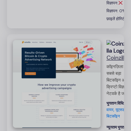
विज्ञापन:
वास्तविक समय
विज्ञापन: 0%
के आँकड़े और
आय सृजन के
फ़ाइलें होस्टिंग
अवसर प्रदान
करता है
Coinzilla
कॉइनज़िला
सबसे बड़ा
बिटकॉइन और
क्रिप्टो विज्ञापन
नेटवर्क है जो
समाचार
भुगतान विधि:
प्रकाशकों के
वायर, यूएसडीटी,
विशेषज्ञ
बिटकॉइन
अभियानों के
माध्यम से
न्यूनतम भुगतान: