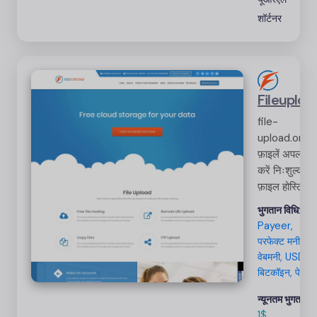
शॉर्टनर
Fileuploa
file-
upload.org
फ़ाइलें अपलोड
करें निःशुल्क
फ़ाइल होस्टिंग
सुविधाएँ आपकी
भुगतान विधि:
दैनिक सुविधा 
Payeer,
आसानी के लिए
परफेक्ट मनी,
निःशुल्क फ़ाइल
वेबमनी, USDT,
अपलोड, फ़ाइल
बिटकॉइन, पेपैल
होस्टिंग, दूरस्थ
न्यूनतम भुगतान:
URL अपलोड
1$