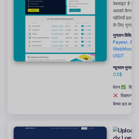
वेबसाइट है जो
आपको कैप्चा
पहेलियाँ हल कर
के लिए भुगतान
करती है। कैप्चा म
भुगतान विधि:
अक्सर छवि के
Payeer, Airt
अंदर विकृत पाठ
WebMoney,
होता है। आपके
USDT
द्वारा हल किया ग
प्रत्येक कैप्चा 
न्यूनतम भुगतान:
0.5$
2Captcha प
अपलोड करने प
वेतन:
विज्ञाप
आपको पैसे
विज्ञापन: 
मिलेंगे।
कैप्चा हल करना