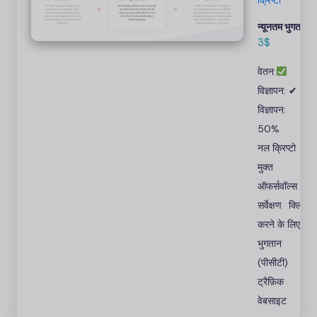
क्रिप्टो
कॉइनटिप्ली
वेबसाइट।
न्यूनतम भुगतान:
मुफ्त में वीडियो
3$
देखें और गेम
वेतन:
खेलें।
विज्ञापन: ✔
विज्ञापन:
50%
नल क्रिप्टो
मुक्त
ऑफर्सवॉल्स
सर्वेक्षण
क्लिक
करने के लिए
भुगतान
(पीसीटी)
ट्रैफ़िक
वेबसाइट