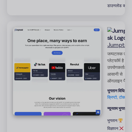
डाउनलोड करना
Jumptas
जम्पटास्क एक 
प्लेटफॉर्म है जो
उपयोगकर्ताओं क
आसानी से
ऑनलाइन पैसा
कमाने की अनुम
भुगतान विधि:
देता है। बिना क
क्रिप्टो, टोकन
शुल्क के
उपयोगकर्ता गेम
न्यूनतम भुगतान:
खेल सकते हैं,
भुगतान:
सर्वेक्षण पूरा कर
सकते हैं, और
विज्ञापन: