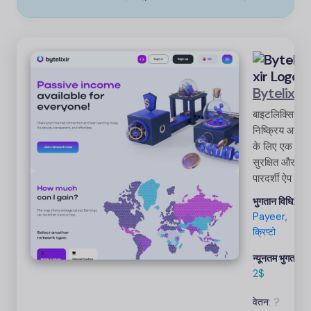
Bytelixir
बाइटलिक्सिर
निष्क्रिय आय
के लिए एक
सुरक्षित और
पारदर्शी ऐप है।
उपयोगकर्ता पैसा
भुगतान विधि:
कमाने के लिए
Payeer,
अपना इंटरनेट
क्रिप्टो
कनेक्शन साझा
करते हैं। स्थान
न्यूनतम भुगतान:
और नेटवर्क
2$
स्पीड जैसे
वेतन:
कारकों के