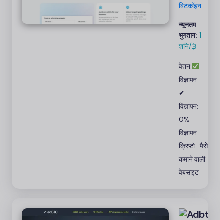
बिटकॉइन
बिटकॉइन
विज्ञापन
नेटवर्क के
न्यूनतम
भुगतान:
1
रूप में
शनि/₿
अपने
अभियानों
वेतन:
के प्रभाव
विज्ञापन:
को बढ़ाने के
लिए उच्च
✔
गुणवत्ता
विज्ञापन:
वाले
0%
क्रिप्टो
विज्ञापन
विज्ञापनों की
क्रिप्टो
पैसे
सेवा को
कमाने वाली
प्राथमिकता
दें।
वेबसाइट