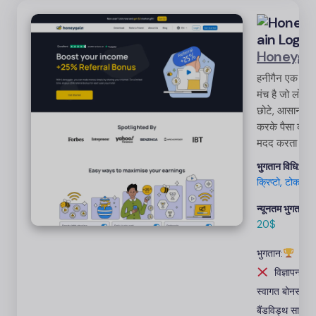
Honeyga
हनीगैन एक विश
मंच है जो लोगों 
छोटे, आसान कार
करके पैसा कमाने
मदद करता है।
कार्यों को पूरा क
भुगतान विधि:
पेपै
में 3-5 मिनट क
क्रिप्टो, टोकन
समय लें और प्र
माह +$100 कमा
न्यूनतम भुगतान:
आसान,
20$
सुविधाजनक औ
भुगतान:
विज्
सुलभ
विज्ञापन: 
स्वागत बोनस
बैंडविड्थ साझा