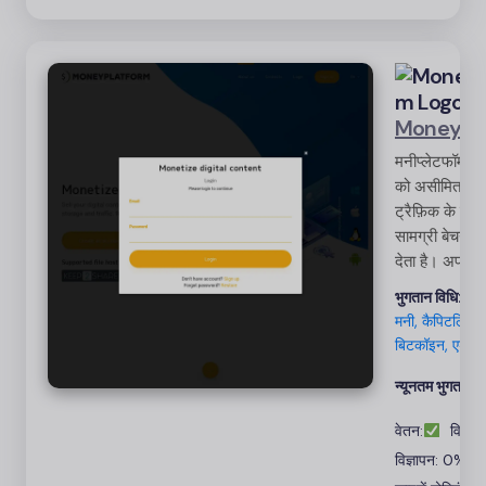
Moneypl
मनीप्लेटफॉर्म उ
को असीमित भं
ट्रैफ़िक के सा
सामग्री बेचने 
देता है। अपलोड
और फ़ाइल साझ
भुगतान विधि:
वेबम
कुशलतापूर्वक प्
मनी, कैपिटलिस, प
प्रक्रिया को 
बिटकॉइन, एडवकै
अपनी बिक्री रा
75% तक कमाए
न्यूनतम भुगतान:
वेतन:
विज्ञाप
विज्ञापन: 0%