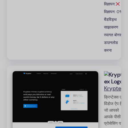
आधार पर
विज्ञापन:
कमाई अलग-
विज्ञापन: 0%
अलग होती है।
बैंडविड्थ
साझाकरण
स्वागत बोनस
डाउनलोड
करना
Kryptex
क्रिप्टेक्स एक
विंडोज ऐप है
जो आपको
आपके पीसी की
प्रोसेसिंग पावर