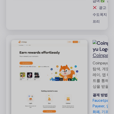
급여:
광고
광고: 2%
수도꼭지 크
프리
Coinpay
Coinpayu는
탐색, 게임 
레이, 앱 테
트를 통해 보
상을 받을 수
있는 쉬운 방
결제 방법:
법을 제공하
Faucetpay,
며, 사용자는
Payeer, 암호
현금이나 상
화폐, 기프트