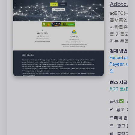
Adbtc.to
adBTC는 
플랫폼입니다
사람들은 광
를 만들고 
자는 돈을 벌
수 있습니다.
결제 방법:
광고를 시청
Faucetpay,
수 있습니다.
Payeer, 비
광고를 시청
인
면 비트코인
(BTC)으로 
최소 지급액:
500 토/₿
급됩니다.
급여:
광고
✔
광고: 3%
트래픽 웹사
트
광고 암
폐
클릭당 