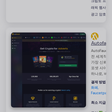
크립토 프리
래픽 웹사이
광고 암호화
Autofauc
AutoFauce
전 세계적으
가장 신뢰받
포셋 사이트
하나로, 비
인과 이더리
결제 방법:
암
을 포함한 4
화폐,
의 암호화폐
Faucetpay
다양한 즉시
제 서비스를
최소 지급액:
공합니다.