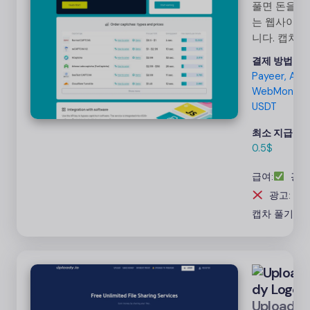
풀면 돈을 주
는 웹사이트
니다. 캡차는
이미지 안에
결제 방법:
왜곡된 텍스
Payeer, Airt
를 포함하는
WebMoney,
경우가 많습
USDT
다. 여러분이
풀어서
최소 지급액:
0.5$
2Captcha에
업로드한 캡
급여:
광고
를 통해 수익
광고: 0%
을 얻을 수 
습니다.
캡차 풀기
Uploady