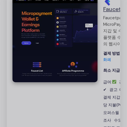
Faucetp
Faucetpay
MicroPayme
지갑 및 수익
플랫폼 수천
의 웹사이트
서 즉시 암
결제 방법:
암
폐 결제 받기
화폐
Faucet
Games Pay 
최소 지급액:
Click 제공 
급여:
광고
설문 조사 
✔
광고: 0%
결제 지갑
클
당 지불(PCT)
오퍼스월 설
조사
수도꼭