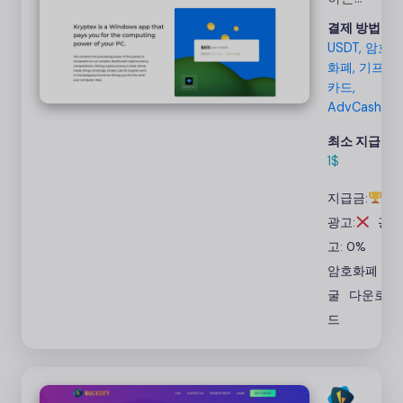
Windows
결제 방법:
앱입니다.
USDT, 암호
암호화폐를
화폐, 기프트
채굴하고 비
카드,
트코인이나
AdvCash
실제 돈을
최소 지급액:
받으세요.
1$
달러이든 다
른 통화이든
지급금:
광고:
광
고: 0%
암호화폐 채
굴
다운로
드