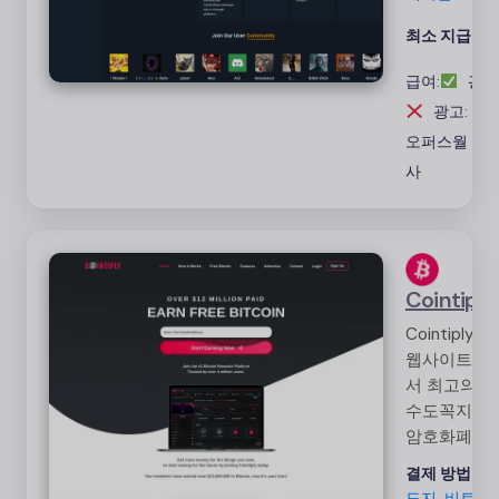
은 높은 지
으로 긍정적
최소 지급액:
피드백을 받
급여:
광고
습니다. 빠른
금
광고: 0%
오퍼스월 설
사
Cointiply
Cointiply
웹사이트에
서 최고의
수도꼭지와
암호화폐 플
랫폼 혜택
결제 방법:
및 설문 조
도지, 비트코