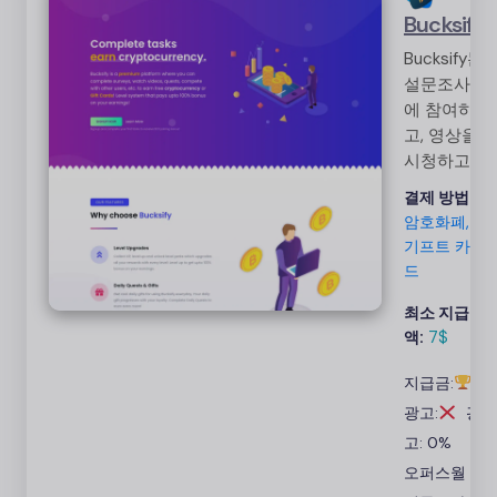
Bucksify
Bucksify는
설문조사
에 참여하
고, 영상을
시청하고,
작업을 완
결제 방법:
료할 수 있
암호화폐,
는 프리미
기프트 카
엄 플랫폼
드
입니다. 다
른 사용자
최소 지급
액:
7$
와 경쟁하
여 무료 암
지급금:
호화폐나
광고:
광
상품권을
얻으세요!
고: 0%
오퍼스월