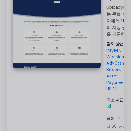
Uploady.io
는 무료 사용
자에게 1TB
의 저장 공간
을 제공하고,
프리미엄 사
결제 방법:
용자에게는
Payeer,
최대 5TB의
WebMoney,
저장 공간을
AdvCash,
제공하는 무
Bitcoin,
료 파일 공유
Airtm,
플랫폼입니
Payoneer,
다. 24시간
USDT
연중무휴 지
최소 지급액:
원, 무제한
3$
업로드 및 다
운로드 허용,
급여 :
광
실시간 통계
고:
광고:
및 수익 창출