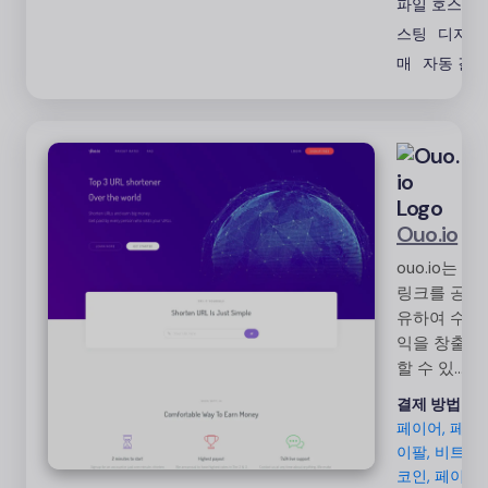
파일 호스팅
스팅
디지털 
매
자동 결제
Ouo.io
ouo.io는
링크를 공
유하여 수
익을 창출
할 수 있
는 링크
결제 방법:
단축 서비
페이어, 페
스입니다.
이팔, 비트
PayPal,
코인, 페이