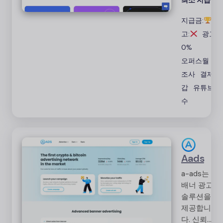
최소 지급액:
다른 활동을
지급금:
행하여 보상
받을 수 있
고:
광고:
다.
0%
오퍼스월 설
조사
결제 지
갑
유튜브 
수
Aads
a-ads는
배너 광고
솔루션을
제공합니
다. 신뢰할