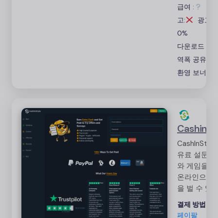
급여 :
광
록 합니다.
고:
광고:
0%
다운로드
대
역폭 공유
환영 보너스
Cashinst
CashInStyl
유료 설문조
와 게임을 
온라인으로 
을 벌 수 있
기회를 제공
결제 방법:
LT
니다. 이 플
페이팔