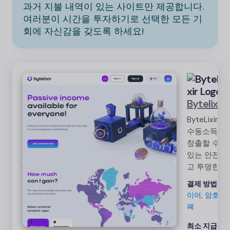
과거 지불 내역이 있는 사이트만 제공합니다.
여러분이 시간을 투자하기로 선택한 모든 기
회에 자신감을 갖도록 하세요!
Bytelixir
ByteLixir는
수동소득을
창출할 수
있는 안전하
고 투명한
앱입니다.
결제 방법:
페
사용자는 인
이어, 암호화
터넷 연결을
폐
공유하여 돈
을 벌 수 있
최소 지급액: