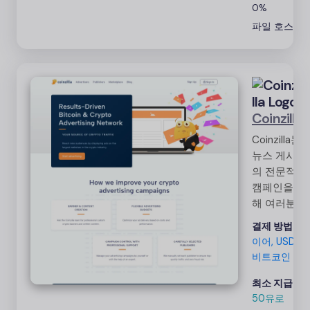
0%
기회 제공
파일 호스팅
Coinzilla
Coinzilla는
뉴스 게시자
의 전문적인
캠페인을 통
해 여러분을
돕는 최대 규
결제 방법:
와
모의 비트코
이어, USDT,
인 ​​및 암호화
비트코인
폐 광고 네트
워크입니다.
최소 지급액:
당사의 온보
50유로