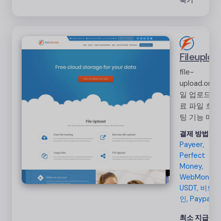
축기
Fileuploa
file-
upload.org 
일 업로드 무
료 파일 호스
팅 기능 매일
의 편리함과
결제 방법:
용이함을 위
Payeer,
해 무료 파일
Perfect
업로드, 파일
Money,
호스팅, 원격
WebMoney,
URL 업로드
USDT, 비트코
및 FTP 업로
인, Paypal
드를 제공합
최소 지급액:
니다.