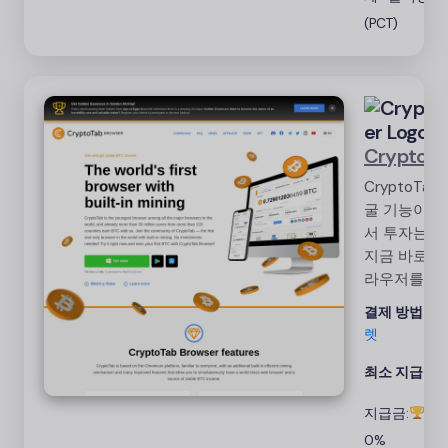
(PCT)
Cryptota
CryptoTa
굴 기능이 
서 투자는 필
지금 바로 Cr
라우저를 사
BTС를 획득
결제 방법:
비
비트코인
렛
최소 지급액:
지급금:
광
0%