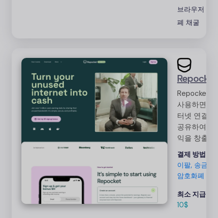
브라우저
다
폐 채굴
Repocket
Repocket을
사용하면 인
터넷 연결을
공유하여 수
익을 창출할
수 있습니다.
결제 방법:
페
인터넷 접속
이팔, 송금,
이 가능한 모
암호화폐
든 사람이 쉽
고 간편하게
최소 지급액:
추가 수입을
10$
올릴 수 있도