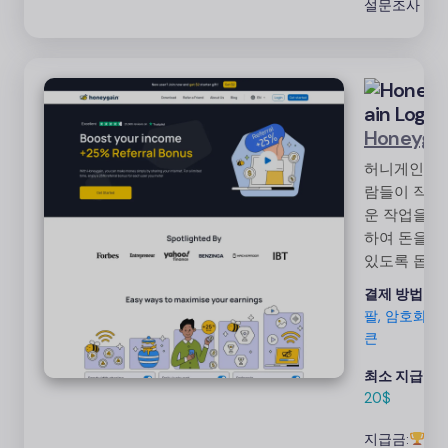
설문조사
Honeyga
허니게인은 
람들이 작고
운 작업을 
하여 돈을 벌
있도록 돕는
대한 플랫폼
결제 방법:
페
니다. 3~5분
팔, 암호화폐,
투자해 작업
큰
완료하면 매
100달러 이
최소 지급액:
을 벌 수 있
20$
다! 쉽고 편
지급금:
광
며 접근성이