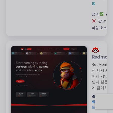
1$
급여:
광고
광고: 0%
파일 호스팅
Redmonk
RedMonke
전 세계 사
에게 게임을
면서 설문 
에 참여하여
을 벌 수 있
결제 방법:
암
기회를 제공
화폐, 기프트
는 GPT 플
드
으로, 1,000