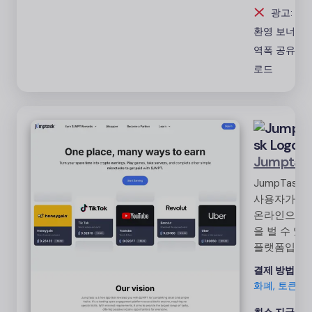
습니다
광고: 0%
환영 보너스
역폭 공유
다
로드
Jumptas
JumpTask
사용자가 쉽
온라인으로 
을 벌 수 있
플랫폼입니다
수수료 없이
결제 방법:
암
용자는 게임
화폐, 토큰
하고, 설문
를 완료하고,