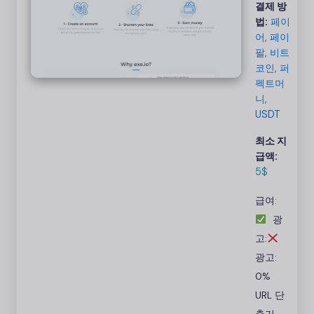
결제 방
료 도구
법:
페이
이며,
어, 페이
무료일
팔, 비트
뿐만 아
코인, 퍼
니라 유
펙트머
료이기
니,
도 합니
USDT
다! 이
최소 지
제 링크
급액:
를 관리
5$
하고 보
호하면
급여:
서 온라
광
인으로
고:
수익을
창출할
광고:
수 있습
0%
니다.
URL 단