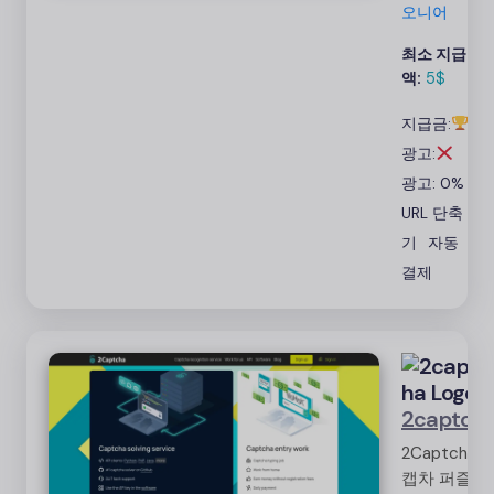
Payooner,
오니어
Payeer 또
최소 지급
는 Bitcoin
액:
5$
을 통해
수수료 없
지급금:
이 정시에
광고:
지불하세
요.
광고: 0%
URL 단축
기
자동
결제
2captch
2Captcha는
캡차 퍼즐을