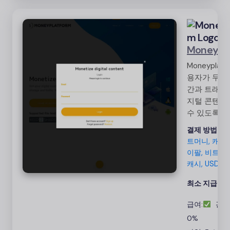
Moneypl
Moneyplat
용자가 무제
간과 트래픽
지털 콘텐츠
수 있도록 해
업로드, 결제
결제 방법:
웹
유를 효율적
트머니, 캐피
하여 프로세
이팔, 비트코
화하고 매출
캐시, USDT
75%를 얻으
최소 지급액:
급여:
광고
0%