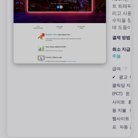
트 트래픽을
리고 사용자
수익을 창출
데 도움이 
광고 네트워
결제 방법:
페
니다. 광고
원하는 만큼
최소 지급액:
고 링크를 
루블
하고 클릭을
급여 :
광고
매할 수 있
다.
✔
광고: 0%
클릭당 지불
(PCT)
돈 버
사이트
홍보
용 지불
트래
웹사이트
오
프
자동 결제