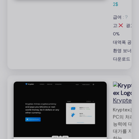
습니다. 수
2$
입은 위치,
급여 :
광
네트워크 속
도 등의 요
고:
광고:
인에 따라
0%
달라집니다.
대역폭 공유
환영 보너스
다운로드
Kryptex
Kryptex는
PC의 처리
능력에 대한
대가를 지불
하는