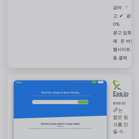
딩 프로세스
급여 :
광
는 빠르고 쉽
습니다.
고: ✔
광고:
0%
광고 암호화
폐
돈 버는
웹사이트
자
동 결제
Exe.io
exe.io
는
짧은 링
크를 만
들 수
있는 무