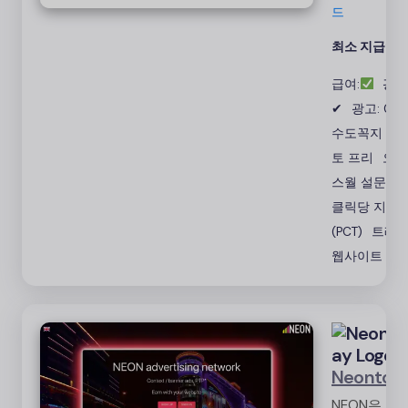
권으로 돈을
드
인출할 수 있
최소 지급액:
습니다. 신뢰
성과 빠른 결
급여:
광고
제로 인정받
✔
광고: 0%
수도꼭지 크
토 프리
오퍼
스월 설문조
클릭당 지불
(PCT)
트래
웹사이트
Neontod
NEON은 웹