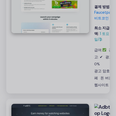
수 있는 비
결제 방법:
트코인 ​​광
Faucetpay,
고 네트워
비트코인
크로서 고
품질 암호
최소 지급
화폐 광고
액:
1 토요
일/₿
를 우선적
으로 제공
급여:
광
하여 캠페
고: ✔
광고:
인의 영향
력을 확대
0%
하세요.
광고 암호화
폐
돈 버는
웹사이트