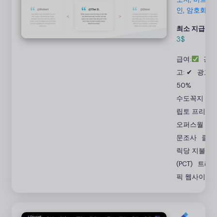
사를 통해
인, 암호화폐
무료 비트코
인과 암호화
최소 지급액:
폐를 받으세
3$
요. 영상을
급여:
광
시청하고 게
임을 플레이
고: ✔
광고:
하면 무료로
50%
받을 수 있
수도꼭지 크
습니다.
립토 프리
오퍼스월 설
문조사
클
릭당 지불
(PCT)
트래
픽 웹사이트