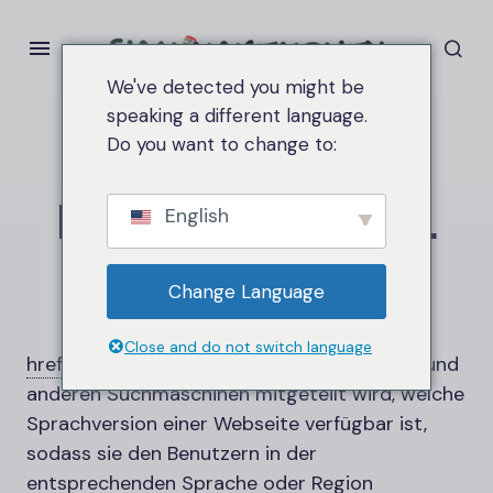
We've detected you might be
speaking a different language.
Do you want to change to:
Heim
hreflang แท็ก
HTML
hreflang แท็ก
HTML
English
Change Language
Close and do not switch language
hreflang
ist ein
HTML
-
Tag, mit dem Google und
anderen Suchmaschinen mitgeteilt wird, welche
Sprachversion einer Webseite verfügbar ist,
sodass sie den Benutzern in der
entsprechenden Sprache oder Region