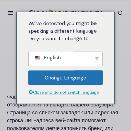
We've detected you might be
speaking a different language.
Do you want to change to:
Дом
Фавикон
Фавикон
English
Change Language
Close and do not switch language
Фавикон — это небольшой значок, который
отображается на вкладке вашего браузера.
Страница со списком закладок или адресная
строка URL-адреса веб-сайта помогают
пользователям легче запомнить бренд или