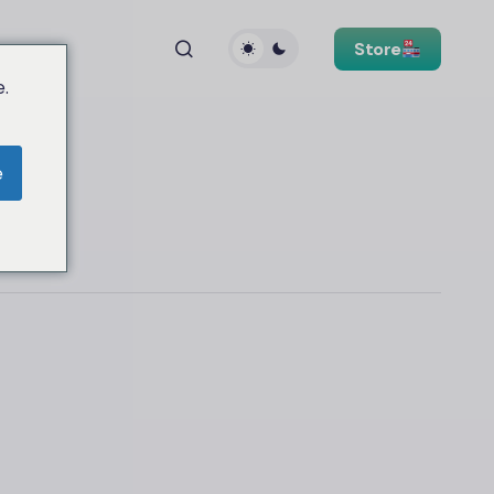
Store
.
e