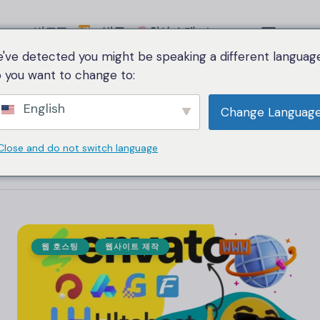
비교표
범주
회사 소개
Language
've detected you might be speaking a different language
 you want to change to:
English
Change Languag
Close and do not switch language
웹 호스팅
웹사이트 제작