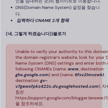
인을 임대하는 곳)의 웹사이트로 이동합니다.
DNS(Domain Name System) 설정을 찾습니
다.
입력하다 CNAME 2개 항목
(네, 그렇게 하겠습니다)
)블로거
Unable to verify your authority to this domai
the domain registrar’s website, look for your
Name System (DNS) settings and enter both 
following CNAMEs (name:
www
, destination:
ghs.google.com
) and (name:
6fxv2lmvzwkl
,
destination:
gv-
v7gawsfpkz422c.dv.googlehosted.com
). 
침은
https://support.google.com/blogger/answer/
을 참조하세요.