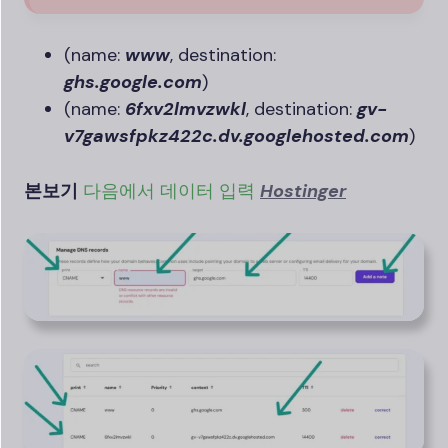
(name:
www
, destination:
ghs.google.com
)
(name:
6fxv2lmvzwkl
, destination:
gv-
v7gawsfpkz422c.dv.googlehosted.com
)
본보기
다음에서 데이터 입력
Hostinger