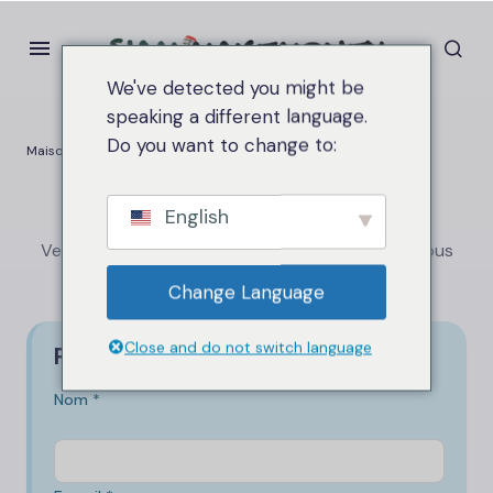
We've detected you might be
speaking a different language.
Do you want to change to:
Maison
Contacts
Contactez-nous
English
Veuillez fournir tous les détails nécessaires. Je vous
répondrai dans les plus brefs délais.
Change Language
Close and do not switch language
Prêt à commencer ?
Nom *