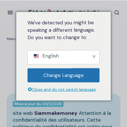
We've detected you might be
speaking a different language.
Do you want to change to:
Maison
Politique de confidentialité
Politique de
English
confidentialité
Change Language
Close and do not switch language
Mise à jour du 20/1/2026
site web
Siammakemoney
Attention à la
confidentialité des utilisateurs. Cette
politique de confidentialité est créée pour