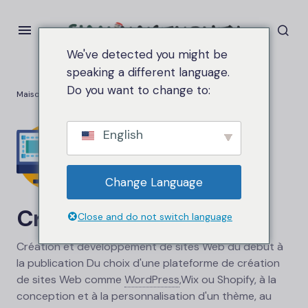
We've detected you might be
speaking a different language.
Do you want to change to:
Maison
Création de site Web
English
Change Language
Création de site Web
Close and do not switch language
Création et développement de sites Web du début à
la publication Du choix d'une plateforme de création
de sites Web comme
WordPress
,
Wix ou Shopify, à la
conception et à la personnalisation d'un thème, au