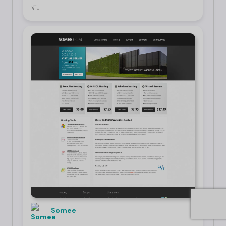
す。
Somee