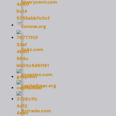
binarycent.com
Exnova.org
tickz.com
gcoption.com
capitalbear.org
8xtrade.com