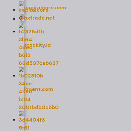
capitalcore.com
bxtrade.net
stockity.id
iqcent.com