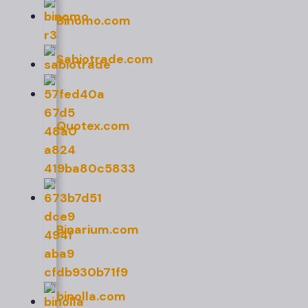
Binomo.com
Sabiotrade.com
Quotex.com
Binarium.com
binolla.com