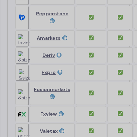
Pepperstone
Amarkets
Deriv
Fxpro
Fusionmarkets
Fxview
Valetax