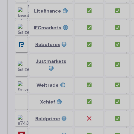
Litefinance
IFCmarkets
Roboforex
Justmarkets
Weltrade
Xchief
Boldprime