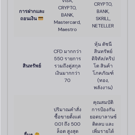
VISA,
CRYPTO,
CRYPTO,
การฝากและ
BANK,
BANK,
ถอนเงิน
SKRILL,
Mastercard,
NETELLER
Maestro
หุ้น ดัชนี
CFD มากกว่า
สินทรัพย์
550 รายการ
ดิจิทัล/คริป
สินทรัพย์
รวมถึงคู่สกุล
โต สินค้า
เงินมากกว่า
โภคภัณฑ์
70
(ทอง,
พลังงาน)
คุณสมบัติ
ปริมาณคำสั่ง
การป้องกัน
ซื้อขายตั้งแต่
ยอดบาลานซ์
0.01 ถึง 500
ติดลบ และ
ล็อต สูงสุด
เพิ่มรายได้
อื่นๆ