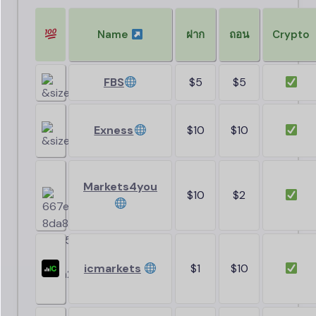
Name
ฝาก
ถอน
Crypto
FBS
$5
$5
Exness
$10
$10
Markets4you
$10
$2
icmarkets
$1
$10