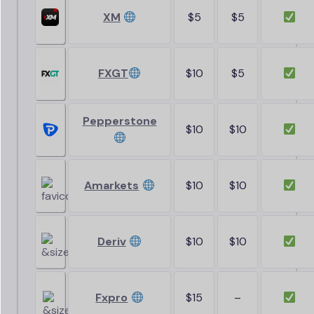
XM
$5
$5
FXGT
$10
$5
Pepperstone
$10
$10
Amarkets
$10
$10
Deriv
$10
$10
Fxpro
$15
–