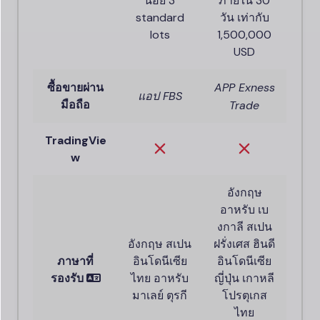
น้อย 3
ภายใน 30
standard
วัน เท่ากับ
lots
1,500,000
USD
APP
Exness
ซื้อขายผ่าน
แอป
FBS
มือถือ
Trade
TradingVie
w
อังกฤษ
อาหรับ เบ
งกาลี สเปน
อังกฤษ สเปน
ฝรั่งเศส ฮินดี
ภาษาที่
อินโดนีเซีย
อินโดนีเซีย
รองรับ
ไทย อาหรับ
ญี่ปุ่น เกาหลี
มาเลย์ ตุรกี
โปรตุเกส
ไทย