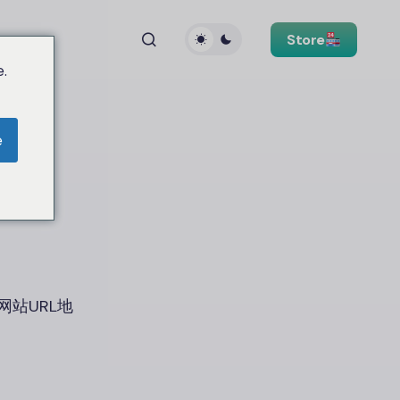
Store
.
e
站URL地