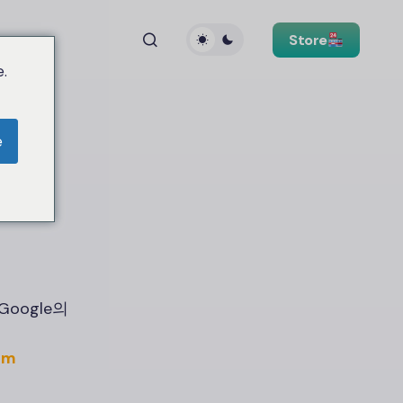
Store
.
e
oogle의
om